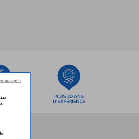
ns accepter
SEMENTS
PLUS 30 ANS
nées
AIRES
D’EXPERIENCE
e :
de