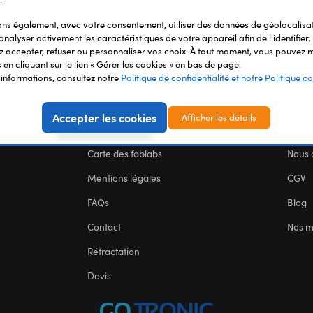
.
s également, avec votre consentement, utiliser des données de géolocalisa
analyser activement les caractéristiques de votre appareil afin de l'identifier.
 accepter, refuser ou personnaliser vos choix. À tout moment, vous pouvez m
en cliquant sur le lien « Gérer les cookies » en bas de page.
'informations, consultez notre
Politique de confidentialité et notre Politique co
Accepter les cookies
Afficher les détails
SERVICES
NOU
Carte des fablabs
Nous 
Mentions légales
CGV
FAQs
Blog
Contact
Nos 
Rétractation
Devis