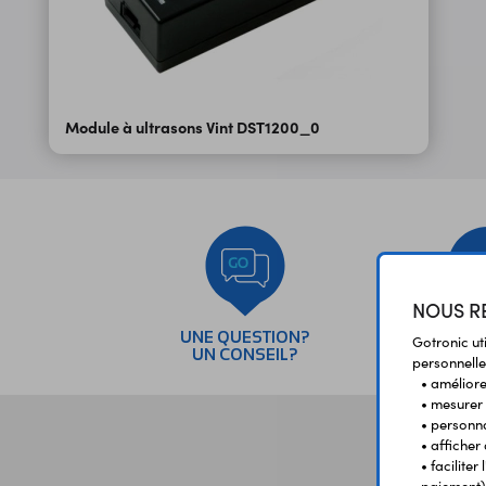
Module à ultrasons Vint DST1200_0
NOUS RE
UNE QUESTION?
PAI
Gotronic ut
UN CONSEIL?
SÉC
personnelle
• améliorer
• mesurer 
• personna
• afficher
• facilite