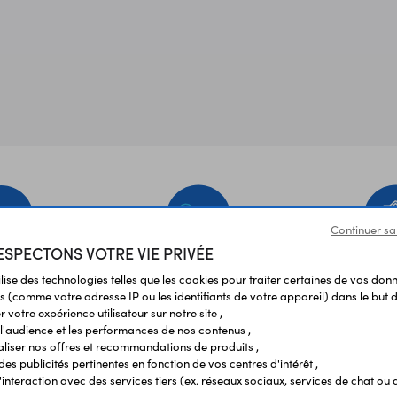
Continuer sa
SPECTONS VOTRE VIE PRIVÉE
EMENT
LIVRAISON
ÉTABLIS
ilise des technologies telles que les cookies pour traiter certaines de vos don
URISÉ
RAPIDE
SCOL
s (comme votre adresse IP ou les identifiants de votre appareil) dans le but d
 votre expérience utilisateur sur notre site ,
l'audience et les performances de nos contenus ,
liser nos offres et recommandations de produits ,
Vos avis
et témoignages
 des publicités pertinentes en fonction de vos centres d'intérêt ,
r l'interaction avec des services tiers (ex. réseaux sociaux, services de chat ou 