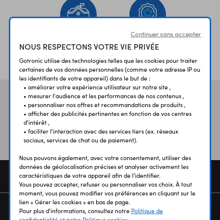
Continuer sans accepter
NOUS RESPECTONS VOTRE VIE PRIVÉE
ÉTABLISSEMENTS
PLUS 30 ANS
SCOLAIRES
D’EXPERIENCE
Gotronic utilise des technologies telles que les cookies pour traiter
certaines de vos données personnelles (comme votre adresse IP ou
les identifiants de votre appareil) dans le but de :
• améliorer votre expérience utilisateur sur notre site ,
• mesurer l'audience et les performances de nos contenus ,
Vos avis
et témoignages
• personnaliser nos offres et recommandations de produits ,
• afficher des publicités pertinentes en fonction de vos centres
d'intérêt ,
• faciliter l'interaction avec des services tiers (ex. réseaux
sociaux, services de chat ou de paiement).
Nous pouvons également, avec votre consentement, utiliser des
données de géolocalisation précises et analyser activement les
COMMANDE
caractéristiques de votre appareil afin de l'identifier.
Vous pouvez accepter, refuser ou personnaliser vos choix. À tout
moment, vous pouvez modifier vos préférences en cliquant sur le
lien « Gérer les cookies » en bas de page.
SERVICES
Pour plus d'informations, consultez notre
Politique de
confidentialité et notre Politique cookies.