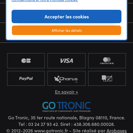
NOUS CONNAÎTRE
Accepter les cookies
Afficher les détails
NEWSLETTER
En savoir +
Go Tronic, 35 ter route nationale, Blagny 08110, France.
Tel : 03 24 27 93 42. Siret : 438.306.680.00028.
© 2012-2026 www.gotronic.fr - Site réalisé par
Arobases