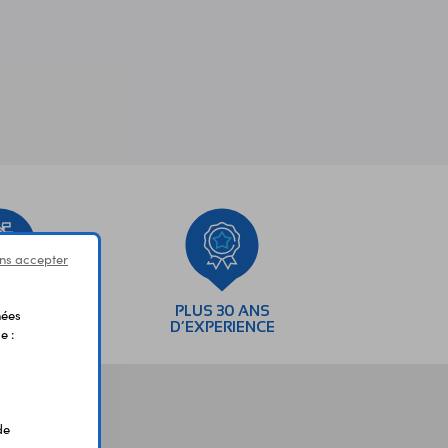
ns accepter
SEMENTS
PLUS 30 ANS
nées
AIRES
D’EXPERIENCE
e :
de