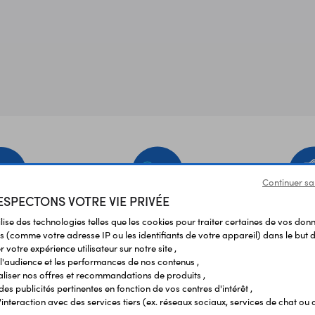
Continuer sa
SPECTONS VOTRE VIE PRIVÉE
EMENT
LIVRAISON
ÉTABLIS
ilise des technologies telles que les cookies pour traiter certaines de vos don
URISÉ
RAPIDE
SCOL
s (comme votre adresse IP ou les identifiants de votre appareil) dans le but d
 votre expérience utilisateur sur notre site ,
l'audience et les performances de nos contenus ,
liser nos offres et recommandations de produits ,
Vos avis
et témoignages
 des publicités pertinentes en fonction de vos centres d'intérêt ,
r l'interaction avec des services tiers (ex. réseaux sociaux, services de chat ou 