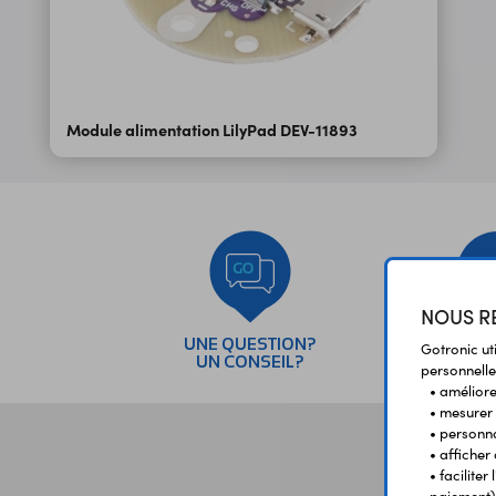
Module alimentation LilyPad DEV-11893
NOUS RE
UNE QUESTION?
PAI
Gotronic ut
UN CONSEIL?
SÉC
personnelle
• améliorer
• mesurer 
• personna
• afficher
• facilite