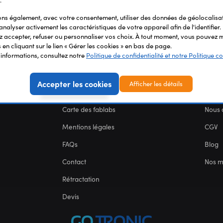
.
s également, avec votre consentement, utiliser des données de géolocalisa
analyser activement les caractéristiques de votre appareil afin de l'identifier.
 accepter, refuser ou personnaliser vos choix. À tout moment, vous pouvez m
en cliquant sur le lien « Gérer les cookies » en bas de page.
'informations, consultez notre
Politique de confidentialité et notre Politique co
Accepter les cookies
Afficher les détails
SERVICES
NOU
Carte des fablabs
Nous 
Mentions légales
CGV
FAQs
Blog
Contact
Nos 
Rétractation
Devis