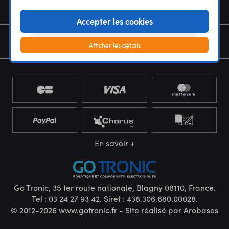
NOUS CONNAÎTRE
Accepter les cookies
NEWSLETTER
Afficher les détails
En savoir +
Go Tronic, 35 ter route nationale, Blagny 08110, France.
Tel : 03 24 27 93 42. Siret : 438.306.680.00028.
© 2012-2026 www.gotronic.fr - Site réalisé par
Arobases