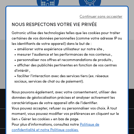
Continuer sans accepter
ÉTABLISSEMENTS
PLUS 30 ANS
NOUS RESPECTONS VOTRE VIE PRIVÉE
SCOLAIRES
D’EXPERIENCE
Gotronic utilise des technologies telles que les cookies pour traiter
certaines de vos données personnelles (comme votre adresse IP ou
les identifiants de votre appareil) dans le but de :
• améliorer votre expérience utilisateur sur notre site ,
Vos avis
et témoignages
• mesurer l'audience et les performances de nos contenus ,
• personnaliser nos offres et recommandations de produits ,
• afficher des publicités pertinentes en fonction de vos centres
d'intérêt ,
• faciliter l'interaction avec des services tiers (ex. réseaux
sociaux, services de chat ou de paiement).
Nous pouvons également, avec votre consentement, utiliser des
données de géolocalisation précises et analyser activement les
COMMANDE
caractéristiques de votre appareil afin de l'identifier.
Vous pouvez accepter, refuser ou personnaliser vos choix. À tout
moment, vous pouvez modifier vos préférences en cliquant sur le
SERVICES
lien « Gérer les cookies » en bas de page.
Pour plus d'informations, consultez notre
Politique de
confidentialité et notre Politique cookies.