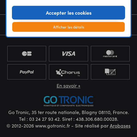
NOUS CONNAÎTRE
Accepter les cookies
NEWSLETTER
Afficher les détails
En savoir +
Go Tronic, 35 ter route nationale, Blagny 08110, France.
Tel : 03 24 27 93 42. Siret : 438.306.680.00028.
© 2012-2026 www.gotronic.fr - Site réalisé par
Arobases