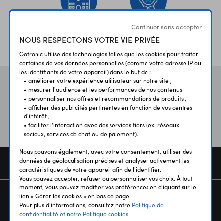
Continuer sans accepter
ÉTABLISSEMENTS
PLUS 30 ANS
NOUS RESPECTONS VOTRE VIE PRIVÉE
SCOLAIRES
D’EXPERIENCE
Gotronic utilise des technologies telles que les cookies pour traiter
certaines de vos données personnelles (comme votre adresse IP ou
les identifiants de votre appareil) dans le but de :
• améliorer votre expérience utilisateur sur notre site ,
Vos avis
et témoignages
• mesurer l'audience et les performances de nos contenus ,
• personnaliser nos offres et recommandations de produits ,
• afficher des publicités pertinentes en fonction de vos centres
d'intérêt ,
• faciliter l'interaction avec des services tiers (ex. réseaux
sociaux, services de chat ou de paiement).
Nous pouvons également, avec votre consentement, utiliser des
données de géolocalisation précises et analyser activement les
COMMANDE
caractéristiques de votre appareil afin de l'identifier.
Vous pouvez accepter, refuser ou personnaliser vos choix. À tout
moment, vous pouvez modifier vos préférences en cliquant sur le
SERVICES
lien « Gérer les cookies » en bas de page.
Pour plus d'informations, consultez notre
Politique de
confidentialité et notre Politique cookies.