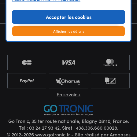
NOUS CONNAÎTRE
Accepter les cookies
Afficher les détails
NEWSLETTER
En savoir +
Go Tronic, 35 ter route nationale, Blagny 08110, France.
Tel : 03 24 27 93 42. Siret : 438.306.680.00028.
© 2012-2026 www.gotronic.fr - Site réalisé par
Arobases