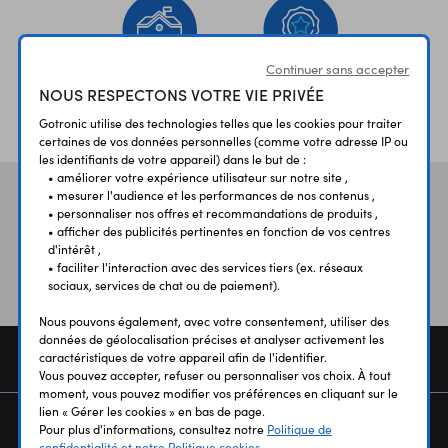
Continuer sans accepter
NOUS RESPECTONS VOTRE VIE PRIVÉE
ÉTABLISSEMENTS
PLUS 30 ANS
SCOLAIRES
D’EXPERIENCE
Gotronic utilise des technologies telles que les cookies pour traiter
certaines de vos données personnelles (comme votre adresse IP ou
les identifiants de votre appareil) dans le but de :
• améliorer votre expérience utilisateur sur notre site ,
• mesurer l'audience et les performances de nos contenus ,
Vos avis
et témoignages
• personnaliser nos offres et recommandations de produits ,
• afficher des publicités pertinentes en fonction de vos centres
d'intérêt ,
• faciliter l'interaction avec des services tiers (ex. réseaux
sociaux, services de chat ou de paiement).
Nous pouvons également, avec votre consentement, utiliser des
données de géolocalisation précises et analyser activement les
COMMANDE
caractéristiques de votre appareil afin de l'identifier.
Vous pouvez accepter, refuser ou personnaliser vos choix. À tout
moment, vous pouvez modifier vos préférences en cliquant sur le
lien « Gérer les cookies » en bas de page.
SERVICES
Pour plus d'informations, consultez notre
Politique de
confidentialité et notre Politique cookies.