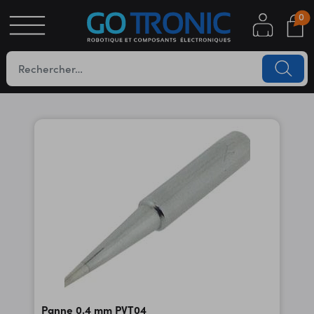
0
S
OTIQUE
UES
YC
Panne 0.4 mm PVT04