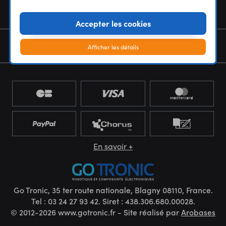
NOUS CONNAÎTRE
Accepter les cookies
NEWSLETTER
Afficher les détails
En savoir +
Go Tronic, 35 ter route nationale, Blagny 08110, France.
Tel : 03 24 27 93 42. Siret : 438.306.680.00028.
© 2012-2026 www.gotronic.fr - Site réalisé par
Arobases