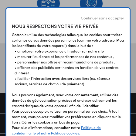
Continuer sans accepter
NOUS RESPECTONS VOTRE VIE PRIVÉE
ÉTABLISSEMENTS
PLUS 30 ANS
SCOLAIRES
D’EXPERIENCE
Gotronic utilise des technologies telles que les cookies pour traiter
certaines de vos données personnelles (comme votre adresse IP ou
les identifiants de votre appareil) dans le but de :
• améliorer votre expérience utilisateur sur notre site ,
Vos avis
et témoignages
• mesurer l'audience et les performances de nos contenus ,
• personnaliser nos offres et recommandations de produits ,
• afficher des publicités pertinentes en fonction de vos centres
d'intérêt ,
• faciliter l'interaction avec des services tiers (ex. réseaux
sociaux, services de chat ou de paiement).
Nous pouvons également, avec votre consentement, utiliser des
données de géolocalisation précises et analyser activement les
COMMANDE
caractéristiques de votre appareil afin de l'identifier.
Vous pouvez accepter, refuser ou personnaliser vos choix. À tout
moment, vous pouvez modifier vos préférences en cliquant sur le
lien « Gérer les cookies » en bas de page.
SERVICES
Pour plus d'informations, consultez notre
Politique de
confidentialité et notre Politique cookies.