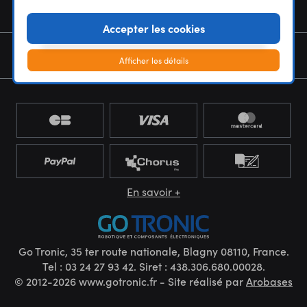
NOUS CONNAÎTRE
Accepter les cookies
NEWSLETTER
Afficher les détails
En savoir +
Go Tronic, 35 ter route nationale, Blagny 08110, France.
Tel : 03 24 27 93 42. Siret : 438.306.680.00028.
© 2012-2026 www.gotronic.fr - Site réalisé par
Arobases