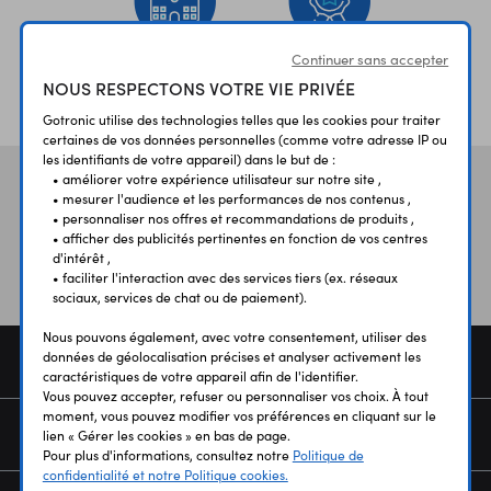
Continuer sans accepter
ÉTABLISSEMENTS
PLUS 30 ANS
NOUS RESPECTONS VOTRE VIE PRIVÉE
SCOLAIRES
D’EXPERIENCE
Gotronic utilise des technologies telles que les cookies pour traiter
certaines de vos données personnelles (comme votre adresse IP ou
les identifiants de votre appareil) dans le but de :
• améliorer votre expérience utilisateur sur notre site ,
Vos avis
et témoignages
• mesurer l'audience et les performances de nos contenus ,
• personnaliser nos offres et recommandations de produits ,
• afficher des publicités pertinentes en fonction de vos centres
d'intérêt ,
• faciliter l'interaction avec des services tiers (ex. réseaux
sociaux, services de chat ou de paiement).
Nous pouvons également, avec votre consentement, utiliser des
données de géolocalisation précises et analyser activement les
COMMANDE
caractéristiques de votre appareil afin de l'identifier.
Vous pouvez accepter, refuser ou personnaliser vos choix. À tout
moment, vous pouvez modifier vos préférences en cliquant sur le
SERVICES
lien « Gérer les cookies » en bas de page.
Pour plus d'informations, consultez notre
Politique de
confidentialité et notre Politique cookies.