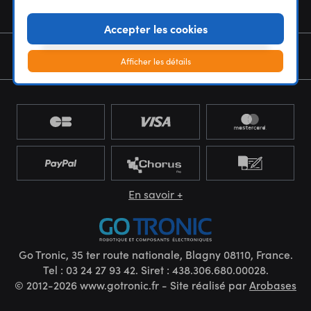
NOUS CONNAÎTRE
Accepter les cookies
NEWSLETTER
Afficher les détails
En savoir +
Go Tronic, 35 ter route nationale, Blagny 08110, France.
Tel : 03 24 27 93 42. Siret : 438.306.680.00028.
© 2012-2026 www.gotronic.fr - Site réalisé par
Arobases