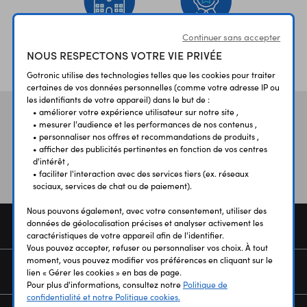
Continuer sans accepter
ÉTABLISSEMENTS
PLUS 30 ANS
NOUS RESPECTONS VOTRE VIE PRIVÉE
SCOLAIRES
D’EXPERIENCE
Gotronic utilise des technologies telles que les cookies pour traiter
certaines de vos données personnelles (comme votre adresse IP ou
les identifiants de votre appareil) dans le but de :
• améliorer votre expérience utilisateur sur notre site ,
Vos avis
et témoignages
• mesurer l'audience et les performances de nos contenus ,
• personnaliser nos offres et recommandations de produits ,
• afficher des publicités pertinentes en fonction de vos centres
d'intérêt ,
• faciliter l'interaction avec des services tiers (ex. réseaux
sociaux, services de chat ou de paiement).
Nous pouvons également, avec votre consentement, utiliser des
données de géolocalisation précises et analyser activement les
COMMANDE
caractéristiques de votre appareil afin de l'identifier.
Vous pouvez accepter, refuser ou personnaliser vos choix. À tout
moment, vous pouvez modifier vos préférences en cliquant sur le
SERVICES
lien « Gérer les cookies » en bas de page.
Pour plus d'informations, consultez notre
Politique de
confidentialité et notre Politique cookies.