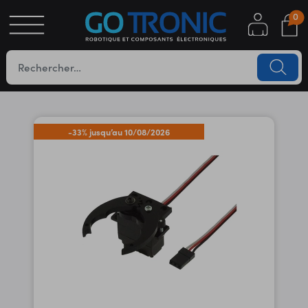
0
S
OTIQUE
UES
-33% jusqu’au 10/08/2026
YC