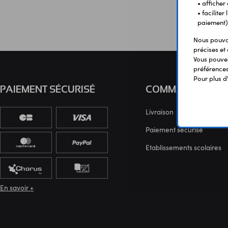
• afficher
• facilite
paiement)
Nous pouvon
précises et 
Vous pouvez
préférences 
Pour plus d
PAIEMENT SÉCURISÉ
COMMANDE
Livraison
Paiement sécurisé
Etablissements scolaires
En savoir +