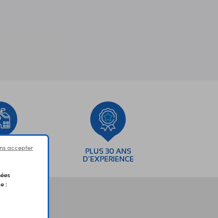
ns accepter
SEMENTS
PLUS 30 ANS
AIRES
D’EXPERIENCE
nées
e :