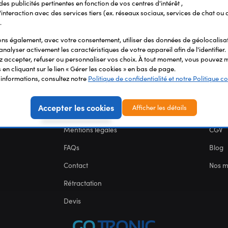
 des publicités pertinentes en fonction de vos centres d'intérêt ,
r l'interaction avec des services tiers (ex. réseaux sociaux, services de chat ou 
.
s également, avec votre consentement, utiliser des données de géolocalisa
analyser activement les caractéristiques de votre appareil afin de l'identifier.
 accepter, refuser ou personnaliser vos choix. À tout moment, vous pouvez m
en cliquant sur le lien « Gérer les cookies » en bas de page.
'informations, consultez notre
Politique de confidentialité et notre Politique co
SERVICES
NOU
Accepter les cookies
Afficher les détails
Carte des fablabs
Nous 
Mentions légales
CGV
FAQs
Blog
Contact
Nos 
Rétractation
Devis