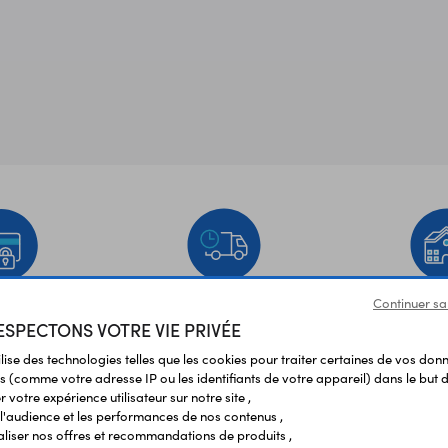
Continuer sa
EMENT
LIVRAISON
ÉTABLIS
SPECTONS VOTRE VIE PRIVÉE
URISÉ
RAPIDE
SCOL
ilise des technologies telles que les cookies pour traiter certaines de vos don
s (comme votre adresse IP ou les identifiants de votre appareil) dans le but d
Vos avis
et témoignages
 votre expérience utilisateur sur notre site ,
l'audience et les performances de nos contenus ,
liser nos offres et recommandations de produits ,