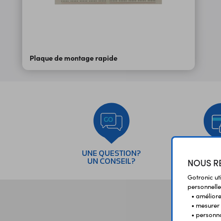
Plaque de montage rapide
UNE QUESTION?
PAI
NOUS RE
UN CONSEIL?
SÉC
Gotronic ut
personnelle
• améliorer
• mesurer 
• personna