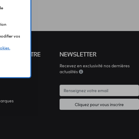
de
tion
odifier vos
okies.
S CONNAÎTRE
NEWSLETTER
Recevez en exclusivité nos dernières
connaître
actualités
marques
Cliquez pour vous inscrire