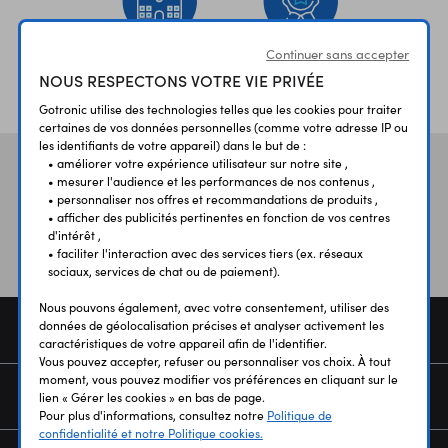
Continuer sans accepter
ÉTABLISSEMENTS
PLUS 30 ANS
NOUS RESPECTONS VOTRE VIE PRIVÉE
SCOLAIRES
D’EXPERIENCE
Gotronic utilise des technologies telles que les cookies pour traiter
certaines de vos données personnelles (comme votre adresse IP ou
les identifiants de votre appareil) dans le but de :
• améliorer votre expérience utilisateur sur notre site ,
Vos avis
et témoignages
• mesurer l'audience et les performances de nos contenus ,
• personnaliser nos offres et recommandations de produits ,
• afficher des publicités pertinentes en fonction de vos centres
d'intérêt ,
• faciliter l'interaction avec des services tiers (ex. réseaux
sociaux, services de chat ou de paiement).
Nous pouvons également, avec votre consentement, utiliser des
données de géolocalisation précises et analyser activement les
COMMANDE
caractéristiques de votre appareil afin de l'identifier.
Vous pouvez accepter, refuser ou personnaliser vos choix. À tout
moment, vous pouvez modifier vos préférences en cliquant sur le
SERVICES
lien « Gérer les cookies » en bas de page.
Pour plus d'informations, consultez notre
Politique de
confidentialité et notre Politique cookies.