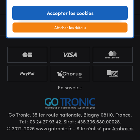
NOUS CONNAÎTRE
Accepter les cookies
NEWSLETTER
Afficher les détails
En savoir +
Go Tronic, 35 ter route nationale, Blagny 08110, France.
Tel : 03 24 27 93 42. Siret : 438.306.680.00028.
© 2012-2026 www.gotronic.fr - Site réalisé par
Arobases