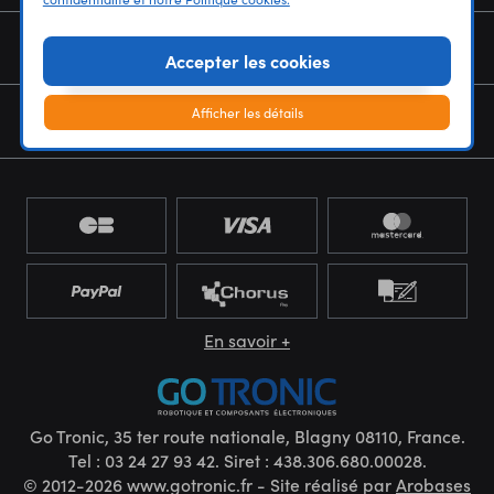
NOUS CONNAÎTRE
Accepter les cookies
Afficher les détails
NEWSLETTER
En savoir +
Go Tronic, 35 ter route nationale, Blagny 08110, France.
Tel : 03 24 27 93 42. Siret : 438.306.680.00028.
© 2012-2026 www.gotronic.fr - Site réalisé par
Arobases