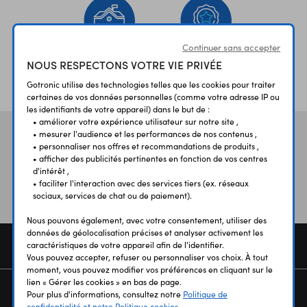
Continuer sans accepter
NOUS RESPECTONS VOTRE VIE PRIVÉE
ÉTABLISSEMENTS
PLUS 30 ANS
SCOLAIRES
D’EXPERIENCE
Gotronic utilise des technologies telles que les cookies pour traiter
certaines de vos données personnelles (comme votre adresse IP ou
les identifiants de votre appareil) dans le but de :
• améliorer votre expérience utilisateur sur notre site ,
• mesurer l'audience et les performances de nos contenus ,
Vos avis
et témoignages
• personnaliser nos offres et recommandations de produits ,
• afficher des publicités pertinentes en fonction de vos centres
d'intérêt ,
• faciliter l'interaction avec des services tiers (ex. réseaux
sociaux, services de chat ou de paiement).
Nous pouvons également, avec votre consentement, utiliser des
données de géolocalisation précises et analyser activement les
COMMANDE
caractéristiques de votre appareil afin de l'identifier.
Vous pouvez accepter, refuser ou personnaliser vos choix. À tout
moment, vous pouvez modifier vos préférences en cliquant sur le
lien « Gérer les cookies » en bas de page.
SERVICES
Pour plus d'informations, consultez notre
Politique de
confidentialité et notre Politique cookies.