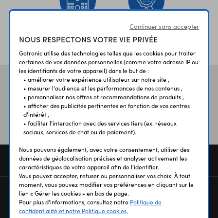
Continuer sans accepter
ÉTABLISSEMENTS
PLUS 30 ANS
NOUS RESPECTONS VOTRE VIE PRIVÉE
SCOLAIRES
D’EXPERIENCE
Gotronic utilise des technologies telles que les cookies pour traiter
certaines de vos données personnelles (comme votre adresse IP ou
les identifiants de votre appareil) dans le but de :
• améliorer votre expérience utilisateur sur notre site ,
Vos avis
et témoignages
• mesurer l'audience et les performances de nos contenus ,
• personnaliser nos offres et recommandations de produits ,
• afficher des publicités pertinentes en fonction de vos centres
d'intérêt ,
• faciliter l'interaction avec des services tiers (ex. réseaux
sociaux, services de chat ou de paiement).
Nous pouvons également, avec votre consentement, utiliser des
données de géolocalisation précises et analyser activement les
COMMANDE
caractéristiques de votre appareil afin de l'identifier.
Vous pouvez accepter, refuser ou personnaliser vos choix. À tout
moment, vous pouvez modifier vos préférences en cliquant sur le
SERVICES
lien « Gérer les cookies » en bas de page.
Pour plus d'informations, consultez notre
Politique de
confidentialité et notre Politique cookies.