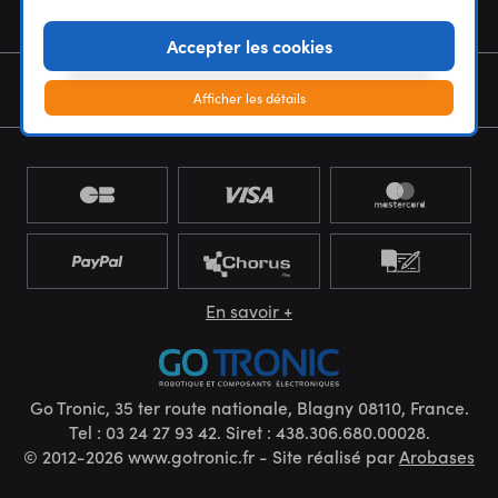
NOUS CONNAÎTRE
Accepter les cookies
NEWSLETTER
Afficher les détails
En savoir +
Go Tronic, 35 ter route nationale, Blagny 08110, France.
Tel : 03 24 27 93 42. Siret : 438.306.680.00028.
© 2012-2026 www.gotronic.fr - Site réalisé par
Arobases