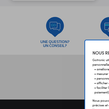
UNE QUESTION?
PAI
UN CONSEIL?
SÉC
NOUS RE
Gotronic ut
personnelle
• améliorer
• mesurer 
• personna
• afficher
• facilite
paiement)
Nous pouvon
précises et 