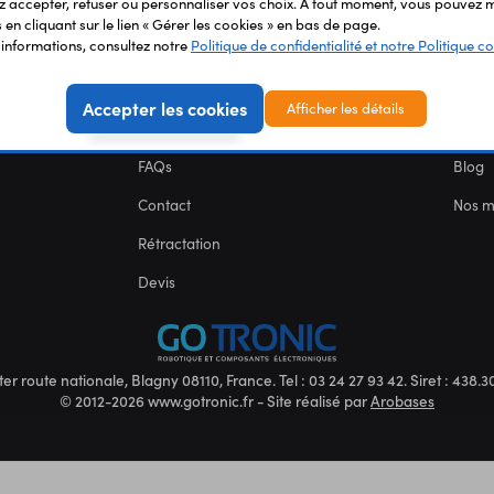
 accepter, refuser ou personnaliser vos choix. À tout moment, vous pouvez m
en cliquant sur le lien « Gérer les cookies » en bas de page.
SERVICES
NOU
'informations, consultez notre
Politique de confidentialité et notre Politique co
Carte des fablabs
Nous 
Accepter les cookies
Afficher les détails
Mentions légales
CGV
FAQs
Blog
Contact
Nos 
Rétractation
Devis
ter route nationale, Blagny 08110, France. Tel : 03 24 27 93 42. Siret : 438
© 2012-2026 www.gotronic.fr - Site réalisé par
Arobases