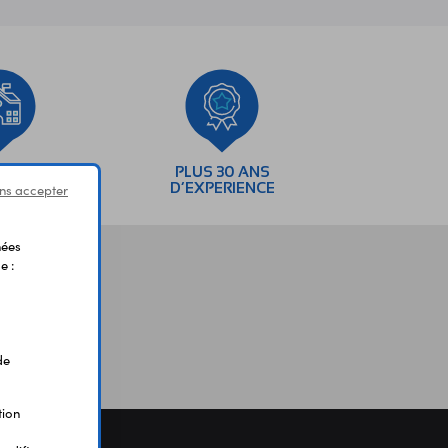
SEMENTS
PLUS 30 ANS
AIRES
D’EXPERIENCE
ns accepter
nées
e :
de
tion