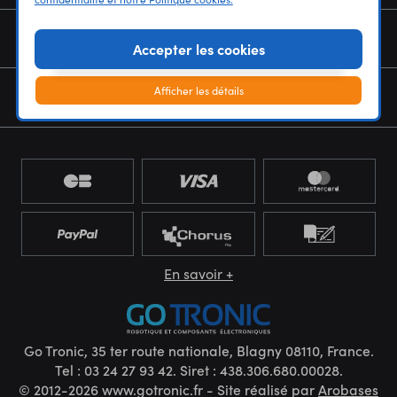
NOUS CONNAÎTRE
Accepter les cookies
Afficher les détails
NEWSLETTER
En savoir +
Go Tronic, 35 ter route nationale, Blagny 08110, France.
Tel : 03 24 27 93 42. Siret : 438.306.680.00028.
© 2012-2026 www.gotronic.fr - Site réalisé par
Arobases