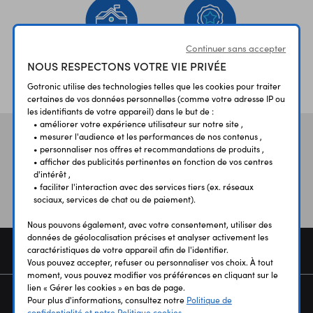
Continuer sans accepter
NOUS RESPECTONS VOTRE VIE PRIVÉE
ÉTABLISSEMENTS
PLUS 30 ANS
SCOLAIRES
D’EXPERIENCE
Gotronic utilise des technologies telles que les cookies pour traiter
certaines de vos données personnelles (comme votre adresse IP ou
les identifiants de votre appareil) dans le but de :
• améliorer votre expérience utilisateur sur notre site ,
• mesurer l'audience et les performances de nos contenus ,
Vos avis
et témoignages
• personnaliser nos offres et recommandations de produits ,
• afficher des publicités pertinentes en fonction de vos centres
d'intérêt ,
• faciliter l'interaction avec des services tiers (ex. réseaux
sociaux, services de chat ou de paiement).
Nous pouvons également, avec votre consentement, utiliser des
données de géolocalisation précises et analyser activement les
COMMANDE
caractéristiques de votre appareil afin de l'identifier.
Vous pouvez accepter, refuser ou personnaliser vos choix. À tout
moment, vous pouvez modifier vos préférences en cliquant sur le
lien « Gérer les cookies » en bas de page.
SERVICES
Pour plus d'informations, consultez notre
Politique de
confidentialité et notre Politique cookies.