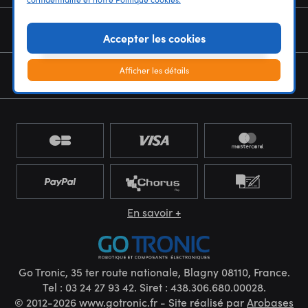
NOUS CONNAÎTRE
Accepter les cookies
Afficher les détails
NEWSLETTER
En savoir +
Go Tronic, 35 ter route nationale, Blagny 08110, France.
Tel : 03 24 27 93 42. Siret : 438.306.680.00028.
© 2012-2026 www.gotronic.fr - Site réalisé par
Arobases