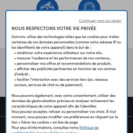
Continuer sans accepter
NOUS RESPECTONS VOTRE VIE PRIVÉE
ÉTABLISSEMENTS
PLUS 30 ANS
SCOLAIRES
D’EXPERIENCE
Gotronic utilise des technologies telles que les cookies pour traiter
certaines de vos données personnelles (comme votre adresse IP ou
les identifiants de votre appareil) dans le but de :
• améliorer votre expérience utilisateur sur notre site ,
• mesurer l'audience et les performances de nos contenus ,
Vos avis
et témoignages
• personnaliser nos offres et recommandations de produits ,
• afficher des publicités pertinentes en fonction de vos centres
d'intérêt ,
• faciliter l'interaction avec des services tiers (ex. réseaux
sociaux, services de chat ou de paiement).
Nous pouvons également, avec votre consentement, utiliser des
données de géolocalisation précises et analyser activement les
COMMANDE
caractéristiques de votre appareil afin de l'identifier.
Vous pouvez accepter, refuser ou personnaliser vos choix. À tout
moment, vous pouvez modifier vos préférences en cliquant sur le
lien « Gérer les cookies » en bas de page.
SERVICES
Pour plus d'informations, consultez notre
Politique de
confidentialité et notre Politique cookies.