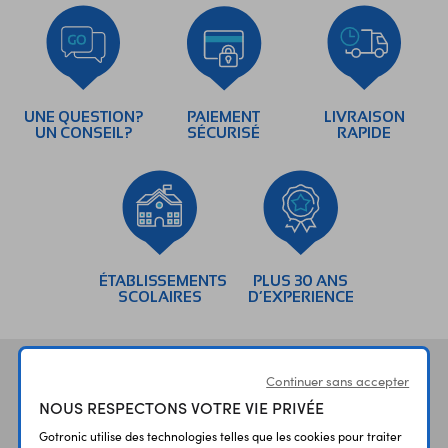
UNE QUESTION?
PAIEMENT
LIVRAISON
UN CONSEIL?
SÉCURISÉ
RAPIDE
ÉTABLISSEMENTS
PLUS 30 ANS
SCOLAIRES
D’EXPERIENCE
Vos avis
et témoignages
Continuer sans accepter
NOUS RESPECTONS VOTRE VIE PRIVÉE
Gotronic utilise des technologies telles que les cookies pour traiter