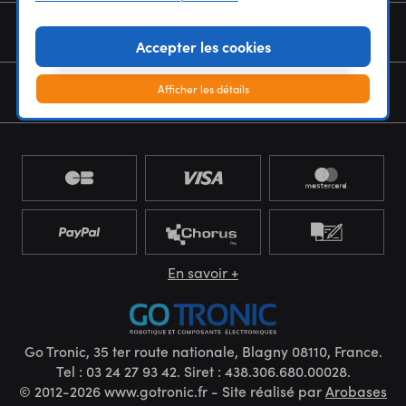
NOUS CONNAÎTRE
Accepter les cookies
Afficher les détails
NEWSLETTER
En savoir +
Go Tronic, 35 ter route nationale, Blagny 08110, France.
Tel : 03 24 27 93 42. Siret : 438.306.680.00028.
© 2012-2026 www.gotronic.fr - Site réalisé par
Arobases