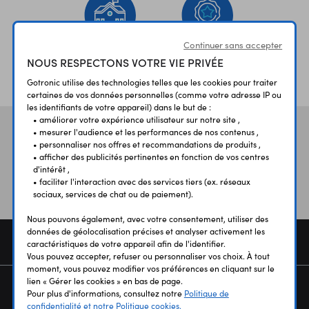
Continuer sans accepter
NOUS RESPECTONS VOTRE VIE PRIVÉE
ÉTABLISSEMENTS
PLUS 30 ANS
SCOLAIRES
D’EXPERIENCE
Gotronic utilise des technologies telles que les cookies pour traiter
certaines de vos données personnelles (comme votre adresse IP ou
les identifiants de votre appareil) dans le but de :
• améliorer votre expérience utilisateur sur notre site ,
Vos avis
et témoignages
• mesurer l'audience et les performances de nos contenus ,
• personnaliser nos offres et recommandations de produits ,
• afficher des publicités pertinentes en fonction de vos centres
d'intérêt ,
• faciliter l'interaction avec des services tiers (ex. réseaux
sociaux, services de chat ou de paiement).
Nous pouvons également, avec votre consentement, utiliser des
données de géolocalisation précises et analyser activement les
COMMANDE
caractéristiques de votre appareil afin de l'identifier.
Vous pouvez accepter, refuser ou personnaliser vos choix. À tout
moment, vous pouvez modifier vos préférences en cliquant sur le
lien « Gérer les cookies » en bas de page.
SERVICES
Pour plus d'informations, consultez notre
Politique de
confidentialité et notre Politique cookies.