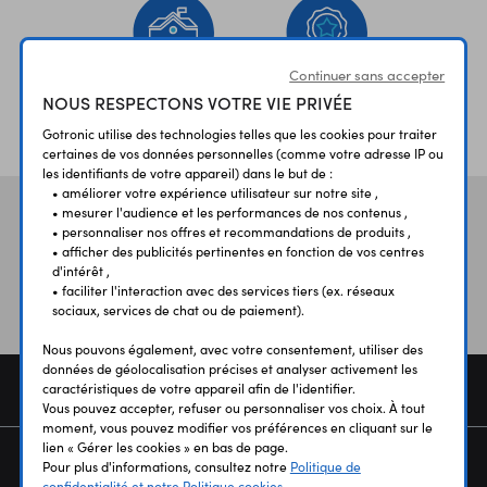
Continuer sans accepter
NOUS RESPECTONS VOTRE VIE PRIVÉE
ÉTABLISSEMENTS
PLUS 30 ANS
SCOLAIRES
D’EXPERIENCE
Gotronic utilise des technologies telles que les cookies pour traiter
certaines de vos données personnelles (comme votre adresse IP ou
les identifiants de votre appareil) dans le but de :
• améliorer votre expérience utilisateur sur notre site ,
• mesurer l'audience et les performances de nos contenus ,
Vos avis
et témoignages
• personnaliser nos offres et recommandations de produits ,
• afficher des publicités pertinentes en fonction de vos centres
d'intérêt ,
• faciliter l'interaction avec des services tiers (ex. réseaux
sociaux, services de chat ou de paiement).
Nous pouvons également, avec votre consentement, utiliser des
données de géolocalisation précises et analyser activement les
COMMANDE
caractéristiques de votre appareil afin de l'identifier.
Vous pouvez accepter, refuser ou personnaliser vos choix. À tout
moment, vous pouvez modifier vos préférences en cliquant sur le
lien « Gérer les cookies » en bas de page.
SERVICES
Pour plus d'informations, consultez notre
Politique de
confidentialité et notre Politique cookies.