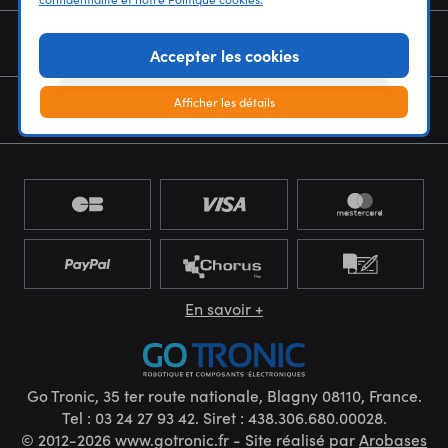
NOUS CONNAÎTRE
Accepter les cookies
Afficher les détails
NEWSLETTER
En savoir +
Go Tronic, 35 ter route nationale, Blagny 08110, France.
Tel : 03 24 27 93 42. Siret : 438.306.680.00028.
© 2012-2026 www.gotronic.fr - Site réalisé par
Arobases