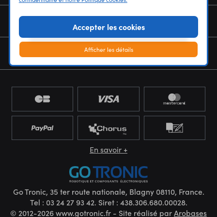
NOUS CONNAÎTRE
Accepter les cookies
Afficher les détails
NEWSLETTER
En savoir +
Go Tronic, 35 ter route nationale, Blagny 08110, France.
Tel : 03 24 27 93 42. Siret : 438.306.680.00028.
© 2012-2026 www.gotronic.fr - Site réalisé par
Arobases