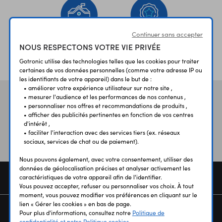
Continuer sans accepter
NOUS RESPECTONS VOTRE VIE PRIVÉE
ÉTABLISSEMENTS
PLUS 30 ANS
SCOLAIRES
D’EXPERIENCE
Gotronic utilise des technologies telles que les cookies pour traiter
certaines de vos données personnelles (comme votre adresse IP ou
les identifiants de votre appareil) dans le but de :
• améliorer votre expérience utilisateur sur notre site ,
• mesurer l'audience et les performances de nos contenus ,
Vos avis
et témoignages
• personnaliser nos offres et recommandations de produits ,
• afficher des publicités pertinentes en fonction de vos centres
d'intérêt ,
• faciliter l'interaction avec des services tiers (ex. réseaux
sociaux, services de chat ou de paiement).
Nous pouvons également, avec votre consentement, utiliser des
données de géolocalisation précises et analyser activement les
COMMANDE
caractéristiques de votre appareil afin de l'identifier.
Vous pouvez accepter, refuser ou personnaliser vos choix. À tout
moment, vous pouvez modifier vos préférences en cliquant sur le
lien « Gérer les cookies » en bas de page.
SERVICES
Pour plus d'informations, consultez notre
Politique de
confidentialité et notre Politique cookies.