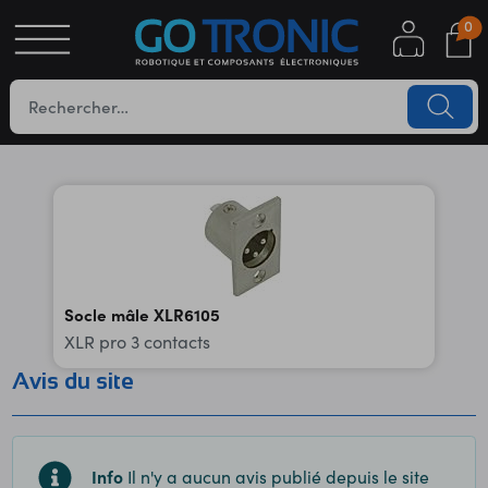
0
S
OTIQUE
UES
Socle mâle XLR6105
XLR pro 3 contacts
Avis du site
YC
Info
Il n'y a aucun avis publié depuis le site