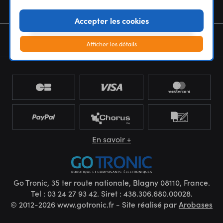
NOUS CONNAÎTRE
Accepter les cookies
NEWSLETTER
Afficher les détails
En savoir +
Go Tronic, 35 ter route nationale, Blagny 08110, France.
Tel : 03 24 27 93 42. Siret : 438.306.680.00028.
© 2012-2026 www.gotronic.fr - Site réalisé par
Arobases