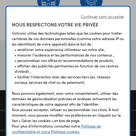
Continuer sans accepter
ÉTABLISSEMENTS
PLUS 30 ANS
NOUS RESPECTONS VOTRE VIE PRIVÉE
SCOLAIRES
D’EXPERIENCE
Gotronic utilise des technologies telles que les cookies pour traiter
certaines de vos données personnelles (comme votre adresse IP ou
les identifiants de votre appareil) dans le but de :
• améliorer votre expérience utilisateur sur notre site ,
Vos avis
et témoignages
• mesurer l'audience et les performances de nos contenus ,
• personnaliser nos offres et recommandations de produits ,
• afficher des publicités pertinentes en fonction de vos centres
d'intérêt ,
• faciliter l'interaction avec des services tiers (ex. réseaux
sociaux, services de chat ou de paiement).
Nous pouvons également, avec votre consentement, utiliser des
données de géolocalisation précises et analyser activement les
COMMANDE
caractéristiques de votre appareil afin de l'identifier.
Vous pouvez accepter, refuser ou personnaliser vos choix. À tout
moment, vous pouvez modifier vos préférences en cliquant sur le
SERVICES
lien « Gérer les cookies » en bas de page.
Pour plus d'informations, consultez notre
Politique de
confidentialité et notre Politique cookies.