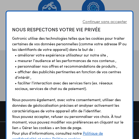
Continuer sans accepter
NOUS RESPECTONS VOTRE VIE PRIVÉE
ÉTABLISSEMENTS
PLUS 30 ANS
SCOLAIRES
D’EXPERIENCE
Gotronic utilise des technologies telles que les cookies pour traiter
certaines de vos données personnelles (comme votre adresse IP ou
les identifiants de votre appareil) dans le but de :
• améliorer votre expérience utilisateur sur notre site ,
• mesurer l'audience et les performances de nos contenus ,
Vos avis
et témoignages
• personnaliser nos offres et recommandations de produits ,
• afficher des publicités pertinentes en fonction de vos centres
d'intérêt ,
• faciliter l'interaction avec des services tiers (ex. réseaux
sociaux, services de chat ou de paiement).
Nous pouvons également, avec votre consentement, utiliser des
données de géolocalisation précises et analyser activement les
COMMANDE
caractéristiques de votre appareil afin de l'identifier.
Vous pouvez accepter, refuser ou personnaliser vos choix. À tout
moment, vous pouvez modifier vos préférences en cliquant sur le
lien « Gérer les cookies » en bas de page.
SERVICES
Pour plus d'informations, consultez notre
Politique de
confidentialité et notre Politique cookies.