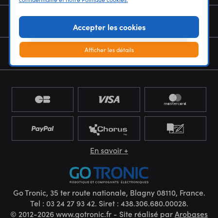
NOUS CONNAÎTRE
Accepter les cookies
Afficher les détails
NEWSLETTER
En savoir +
Go Tronic, 35 ter route nationale, Blagny 08110, France.
Tel : 03 24 27 93 42. Siret : 438.306.680.00028.
© 2012-2026 www.gotronic.fr - Site réalisé par
Arobases