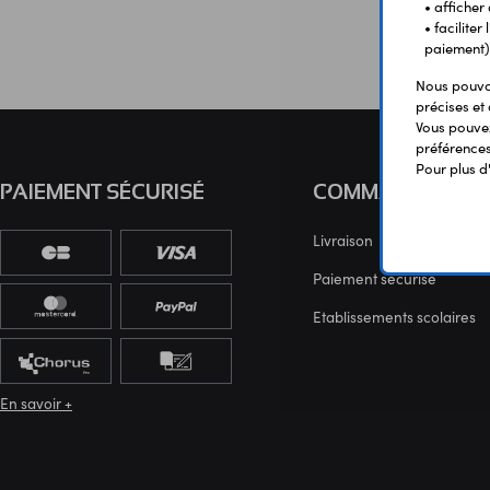
• afficher
• facilite
paiement)
Nous pouvon
précises et 
Vous pouvez
préférences 
Pour plus d
PAIEMENT SÉCURISÉ
COMMANDE
Livraison
Paiement sécurisé
Etablissements scolaires
En savoir +