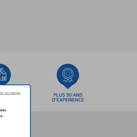
ns accepter
SEMENTS
PLUS 30 ANS
AIRES
D’EXPERIENCE
nées
e :