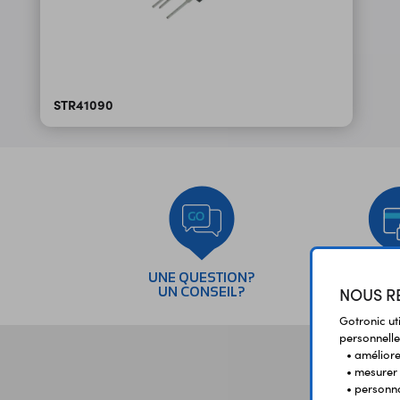
STR41090
UNE QUESTION?
PAI
NOUS RE
UN CONSEIL?
SÉC
Gotronic ut
personnelle
• améliorer
• mesurer 
• personna