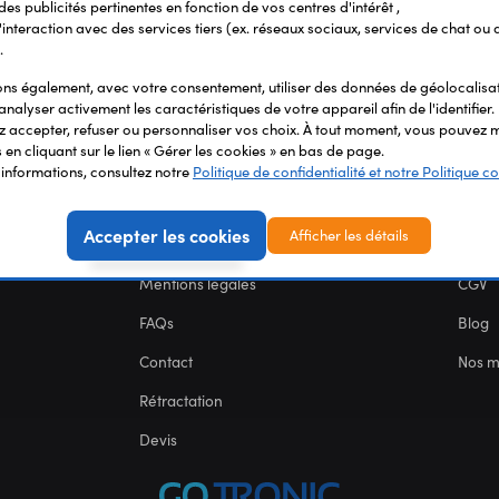
 des publicités pertinentes en fonction de vos centres d'intérêt ,
r l'interaction avec des services tiers (ex. réseaux sociaux, services de chat ou 
.
s également, avec votre consentement, utiliser des données de géolocalisa
analyser activement les caractéristiques de votre appareil afin de l'identifier.
 accepter, refuser ou personnaliser vos choix. À tout moment, vous pouvez m
en cliquant sur le lien « Gérer les cookies » en bas de page.
'informations, consultez notre
Politique de confidentialité et notre Politique co
SERVICES
NOU
Accepter les cookies
Afficher les détails
Carte des fablabs
Nous 
Mentions légales
CGV
FAQs
Blog
Contact
Nos 
Rétractation
Devis