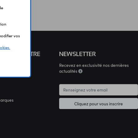
de
tion
odifier vos
okies.
S CONNAÎTRE
NEWSLETTER
Recevez en exclusivité nos dernières
connaître
actualités
marques
Cliquez pour vous inscrire