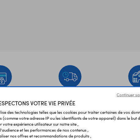
Continuer sa
EMENT
LIVRAISON
ÉTABLIS
SPECTONS VOTRE VIE PRIVÉE
URISÉ
RAPIDE
SCOL
ilise des technologies telles que les cookies pour traiter certaines de vos don
s (comme votre adresse IP ou les identifiants de votre appareil) dans le but d
Vos avis
et témoignages
 votre expérience utilisateur sur notre site ,
l'audience et les performances de nos contenus ,
liser nos offres et recommandations de produits ,