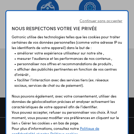
Continuer sans accepter
NOUS RESPECTONS VOTRE VIE PRIVÉE
ÉTABLISSEMENTS
PLUS 30 ANS
SCOLAIRES
D’EXPERIENCE
Gotronic utilise des technologies telles que les cookies pour traiter
certaines de vos données personnelles (comme votre adresse IP ou
les identifiants de votre appareil) dans le but de :
• améliorer votre expérience utilisateur sur notre site ,
• mesurer l'audience et les performances de nos contenus ,
Vos avis
et témoignages
• personnaliser nos offres et recommandations de produits ,
• afficher des publicités pertinentes en fonction de vos centres
d'intérêt ,
• faciliter l'interaction avec des services tiers (ex. réseaux
sociaux, services de chat ou de paiement).
Nous pouvons également, avec votre consentement, utiliser des
données de géolocalisation précises et analyser activement les
COMMANDE
caractéristiques de votre appareil afin de l'identifier.
Vous pouvez accepter, refuser ou personnaliser vos choix. À tout
moment, vous pouvez modifier vos préférences en cliquant sur le
lien « Gérer les cookies » en bas de page.
SERVICES
Pour plus d'informations, consultez notre
Politique de
confidentialité et notre Politique cookies.