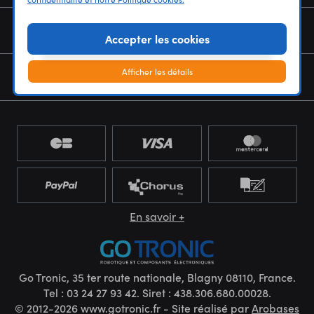
NOUS CONNAÎTRE
Accepter les cookies
Afficher les détails
NEWSLETTER
En savoir +
Go Tronic, 35 ter route nationale, Blagny 08110, France.
Tel : 03 24 27 93 42. Siret : 438.306.680.00028.
© 2012-2026 www.gotronic.fr - Site réalisé par
Arobases