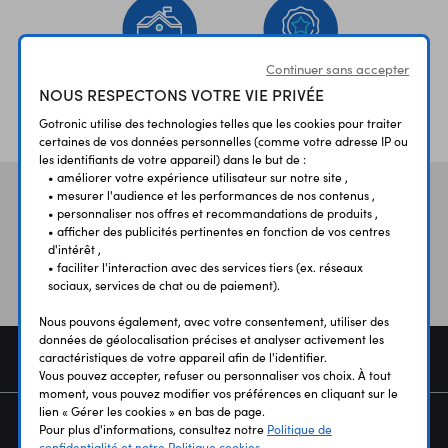
Continuer sans accepter
NOUS RESPECTONS VOTRE VIE PRIVÉE
ÉTABLISSEMENTS
PLUS 30 ANS
SCOLAIRES
D’EXPERIENCE
Gotronic utilise des technologies telles que les cookies pour traiter
certaines de vos données personnelles (comme votre adresse IP ou
les identifiants de votre appareil) dans le but de :
• améliorer votre expérience utilisateur sur notre site ,
• mesurer l'audience et les performances de nos contenus ,
Vos avis
et témoignages
• personnaliser nos offres et recommandations de produits ,
• afficher des publicités pertinentes en fonction de vos centres
d'intérêt ,
• faciliter l'interaction avec des services tiers (ex. réseaux
sociaux, services de chat ou de paiement).
Nous pouvons également, avec votre consentement, utiliser des
données de géolocalisation précises et analyser activement les
COMMANDE
caractéristiques de votre appareil afin de l'identifier.
Vous pouvez accepter, refuser ou personnaliser vos choix. À tout
moment, vous pouvez modifier vos préférences en cliquant sur le
lien « Gérer les cookies » en bas de page.
SERVICES
Pour plus d'informations, consultez notre
Politique de
confidentialité et notre Politique cookies.