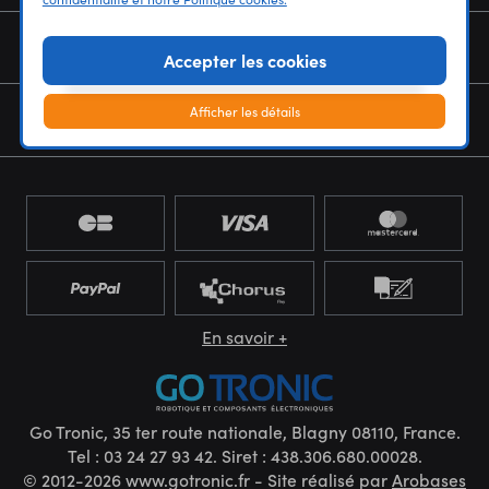
NOUS CONNAÎTRE
Accepter les cookies
Afficher les détails
NEWSLETTER
En savoir +
Go Tronic, 35 ter route nationale, Blagny 08110, France.
Tel : 03 24 27 93 42. Siret : 438.306.680.00028.
© 2012-2026 www.gotronic.fr - Site réalisé par
Arobases