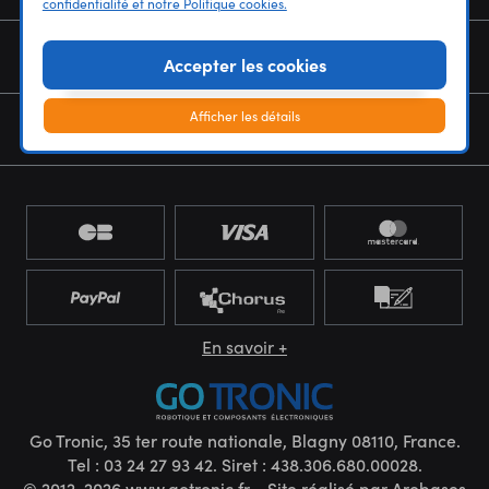
confidentialité et notre Politique cookies.
NOUS CONNAÎTRE
Accepter les cookies
Afficher les détails
NEWSLETTER
En savoir +
Go Tronic, 35 ter route nationale, Blagny 08110, France.
Tel : 03 24 27 93 42. Siret : 438.306.680.00028.
© 2012-2026 www.gotronic.fr - Site réalisé par
Arobases