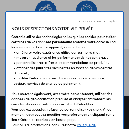
Continuer sans accepter
NOUS RESPECTONS VOTRE VIE PRIVÉE
ÉTABLISSEMENTS
PLUS 30 ANS
Gotronic utilise des technologies telles que les cookies pour traiter
SCOLAIRES
D’EXPERIENCE
certaines de vos données personnelles (comme votre adresse IP ou
les identifiants de votre appareil) dans le but de :
• améliorer votre expérience utilisateur sur notre site ,
• mesurer l'audience et les performances de nos contenus ,
Vos avis
et témoignages
• personnaliser nos offres et recommandations de produits ,
• afficher des publicités pertinentes en fonction de vos centres
d'intérêt ,
• faciliter l'interaction avec des services tiers (ex. réseaux
sociaux, services de chat ou de paiement).
Nous pouvons également, avec votre consentement, utiliser des
données de géolocalisation précises et analyser activement les
caractéristiques de votre appareil afin de l'identifier.
COMMANDE
Vous pouvez accepter, refuser ou personnaliser vos choix. À tout
moment, vous pouvez modifier vos préférences en cliquant sur le
lien « Gérer les cookies » en bas de page.
SERVICES
Pour plus d'informations, consultez notre
Politique de