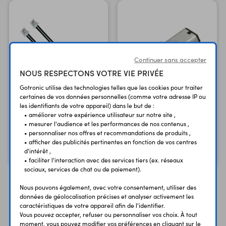
Continuer sans accepter
NOUS RESPECTONS VOTRE VIE PRIVÉE
Gotronic utilise des technologies telles que les cookies pour traiter
certaines de vos données personnelles (comme votre adresse IP ou
les identifiants de votre appareil) dans le but de :
Motoréducteur HP 1595
2 cordons JST ZH 1,5 mm
• améliorer votre expérience utilisateur sur notre site ,
• mesurer l'audience et les performances de nos contenus ,
CAB1012
réduction 1000:1
• personnaliser nos offres et recommandations de produits ,
1,10 €
36,90 €
• afficher des publicités pertinentes en fonction de vos centres
TTC
TTC
d'intérêt ,
0,92 €
30,75 €
Code : 38356
Code : 32858
HT
HT
• faciliter l'interaction avec des services tiers (ex. réseaux
sociaux, services de chat ou de paiement).
Nous pouvons également, avec votre consentement, utiliser des
données de géolocalisation précises et analyser activement les
caractéristiques de votre appareil afin de l'identifier.
Vous avez déja consulté
Vous pouvez accepter, refuser ou personnaliser vos choix. À tout
moment, vous pouvez modifier vos préférences en cliquant sur le