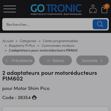
0
S
OTIQUE
UES
Accueil
Categories
Cartes programmables
Raspberry Pi Pico
Commandes moteurs
2 adaptateurs pour motoréducteurs PIM602
Précédente
Retour
Suivante
2 adaptateurs pour motoréducteurs
PIM602
pour Motor Shim Pico
YC
Code : 38354