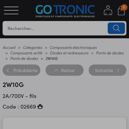
0
S
OTIQUE
UES
Accueil
Categories
Composants électroniques
Composants actifs
Diodes et redresseurs
Ponts de diodes
Ponts de diodes
2W10G
Précédente
Retour
Suivante
2W10G
2A/700V - fils
YC
Code : 02669