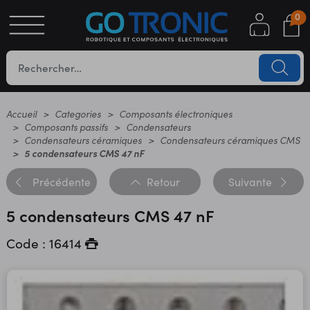
0
S
OTIQUE
UES
Accueil
Categories
Composants électroniques
Composants passifs
Condensateurs
Condensateurs céramiques
Condensateurs céramiques CMS
5 condensateurs CMS 47 nF
Précédente
Retour
Suivante
5 condensateurs CMS 47 nF
Code : 16414
YC