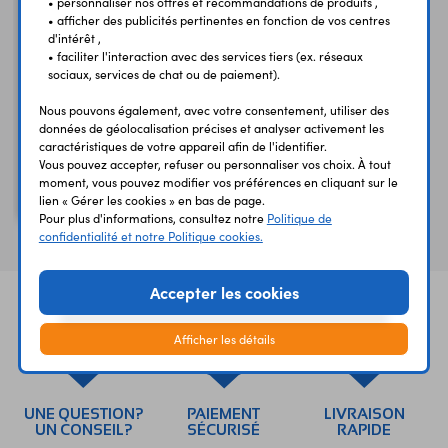
• personnaliser nos offres et recommandations de produits ,
• afficher des publicités pertinentes en fonction de vos centres
d'intérêt ,
• faciliter l'interaction avec des services tiers (ex. réseaux
sociaux, services de chat ou de paiement).
Nous pouvons également, avec votre consentement, utiliser des
données de géolocalisation précises et analyser activement les
caractéristiques de votre appareil afin de l'identifier.
Vous pouvez accepter, refuser ou personnaliser vos choix. À tout
74HC221D
moment, vous pouvez modifier vos préférences en cliquant sur le
Double monostable
lien « Gérer les cookies » en bas de page.
Pour plus d'informations, consultez notre
Politique de
confidentialité et notre Politique cookies.
Accepter les cookies
Afficher les détails
UNE QUESTION?
PAIEMENT
LIVRAISON
UN CONSEIL?
SÉCURISÉ
RAPIDE