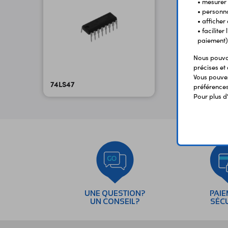
• mesurer 
• personna
• afficher
• facilite
paiement)
Nous pouvon
précises et 
Vous pouvez
74LS47
préférences 
Pour plus d
UNE QUESTION?
PAI
UN CONSEIL?
SÉC