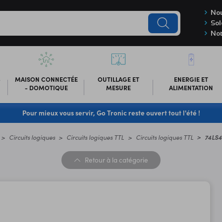
Nou
Sol
Not
-
MAISON CONNECTÉE
OUTILLAGE ET
ENERGIE ET
- DOMOTIQUE
MESURE
ALIMENTATION
Pour mieux vous servir, Go Tronic reste ouvert tout l'été !
Circuits logiques
Circuits logiques TTL
Circuits logiques TTL
74LS
Retour
à la catégorie