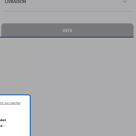
LIVRAISON
AVIS
ns accepter
nées
e :