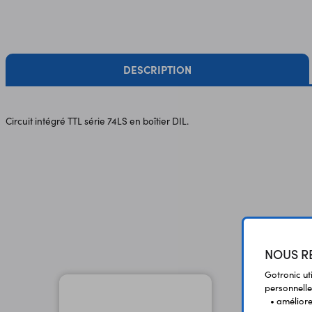
DESCRIPTION
Circuit intégré TTL série 74LS en boîtier DIL.
NOUS RE
Gotronic ut
personnelle
• améliorer