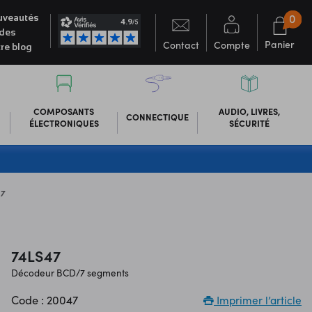
0
veautés
des
Panier
Contact
Compte
re blog
COMPOSANTS
AUDIO, LIVRES,
CONNECTIQUE
ÉLECTRONIQUES
SÉCURITÉ
47
74LS47
Décodeur BCD/7 segments
Code : 20047
Imprimer l’article