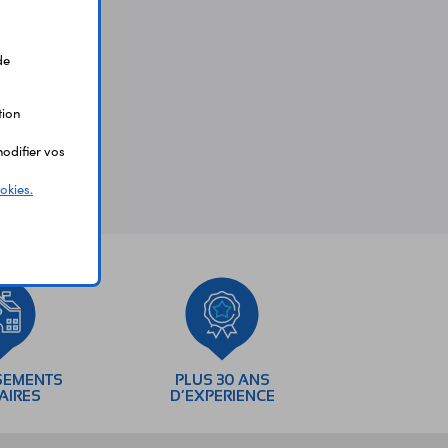
de
tion
odifier vos
okies.
SEMENTS
PLUS 30 ANS
AIRES
D’EXPERIENCE