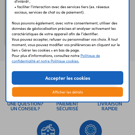
d'intérêt ,
• faciliter l'interaction avec des services tiers (ex. réseaux
sociaux, services de chat ou de paiement).
Nous pouvons également, avec votre consentement, utiliser des
79L05
données de géolocalisation précises et analyser activement les
Régulateur -5V 0,1A
caractéristiques de votre appareil afin de l'identifier.
TO92
Vous pouvez accepter, refuser ou personnaliser vos choix. À tout
moment, vous pouvez modifier vos préférences en cliquant sur le
lien « Gérer les cookies » en bas de page.
Pour plus d'informations, consultez notre
Politique de
confidentialité et notre Politique cookies.
Accepter les cookies
Afficher les détails
UNE QUESTION?
PAIEMENT
LIVRAISON
UN CONSEIL?
SÉCURISÉ
RAPIDE