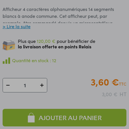
Afficheur 4 caractères alphanumériques 14 segments
blancs à anode commune. Cet afficheur peut, par
exemple, être commandé depuis un microcontrôleur
> Lire la suite
compatible Arduino. Caractéristiques: Tension directe:
3,6 Vcc (prévoir résistance de limitation) Intensité
Plus que
120,00 €
pour bénéficier de
nominale: 20 mA Anode commune Hauteur des digits:
la livraison offerte en points Relais
12 mm Nombre de broches: 2 x 8 Température de service:
-25 °C à 85 °C Dimensions: 40 x 12 x 8 mm Référence
Quantité en stock : 12
fabricant: JMF-4473BW8-59P6.8 Référence
Sparkfun: COM-21213 Photos CC BY 2.0
3,60 €
TTC
HT
3,00 €
AJOUTER AU PANIER