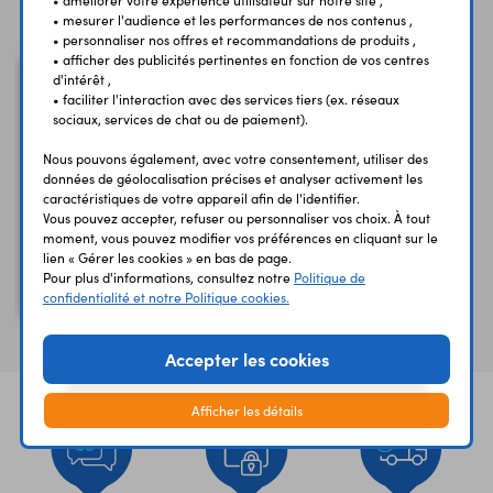
Vous avez déja consulté
• mesurer l'audience et les performances de nos contenus ,
• personnaliser nos offres et recommandations de produits ,
• afficher des publicités pertinentes en fonction de vos centres
d'intérêt ,
• faciliter l'interaction avec des services tiers (ex. réseaux
sociaux, services de chat ou de paiement).
Nous pouvons également, avec votre consentement, utiliser des
données de géolocalisation précises et analyser activement les
caractéristiques de votre appareil afin de l'identifier.
Vous pouvez accepter, refuser ou personnaliser vos choix. À tout
moment, vous pouvez modifier vos préférences en cliquant sur le
lien « Gérer les cookies » en bas de page.
Afficheur 14 seg. blancs
Pour plus d'informations, consultez notre
Politique de
4 caract. COM-21213
confidentialité et notre Politique cookies.
Accepter les cookies
Afficher les détails