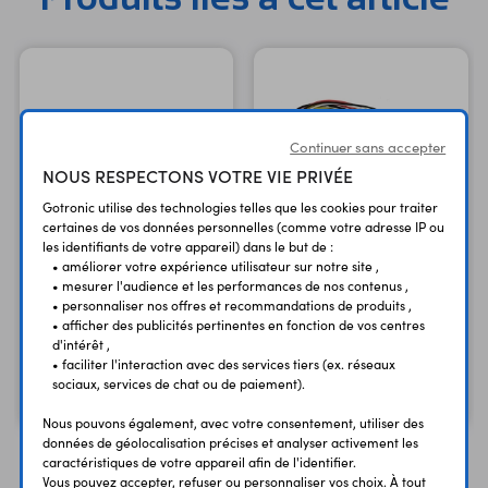
Continuer sans accepter
NOUS RESPECTONS VOTRE VIE PRIVÉE
Gotronic utilise des technologies telles que les cookies pour traiter
certaines de vos données personnelles (comme votre adresse IP ou
les identifiants de votre appareil) dans le but de :
• améliorer votre expérience utilisateur sur notre site ,
• mesurer l'audience et les performances de nos contenus ,
Lot de 5 câbles Grove 20
• personnaliser nos offres et recommandations de produits ,
cm
Lot de 5 câbles Grove 5
• afficher des publicités pertinentes en fonction de vos centres
cm
avec verrouillage
d'intérêt ,
• faciliter l'interaction avec des services tiers (ex. réseaux
2,10 €
2,95 €
TTC
TTC
sociaux, services de chat ou de paiement).
1,75 €
2,46 €
Code : 31422
Code : 31420
HT
HT
Nous pouvons également, avec votre consentement, utiliser des
données de géolocalisation précises et analyser activement les
caractéristiques de votre appareil afin de l'identifier.
Vous pouvez accepter, refuser ou personnaliser vos choix. À tout