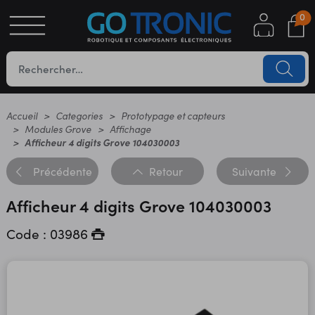
0
S
OTIQUE
UES
Accueil
Categories
Prototypage et capteurs
Modules Grove
Affichage
Afficheur 4 digits Grove 104030003
Précédente
Retour
Suivante
Afficheur 4 digits Grove 104030003
Code : 03986
YC