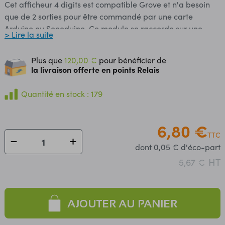
Cet afficheur 4 digits est compatible Grove et n'a besoin
que de 2 sorties pour être commandé par une carte
Arduino ou Seeeduino. Ce module se raccorde sur une
> Lire la suite
sortie du Grove Base Shield ou du Mega Shield via un
câble 4 conducteurs inclus. Interface: compatible Grove
Plus que
120,00 €
pour bénéficier de
Alimentation: 3,3 à 5,5 Vcc Consommation: 27 mA
la livraison offerte en points Relais
Affichage: 4 digits 7 segments rouges Hauteur des
caractères: 9 mm Luminosité: 8 niveaux ajustables
Quantité en stock : 179
Dimensions: 42 x 24 x 14 mm Connectique non compatible
avec Tinker Kit Référence Seeedstudio: 104030003
6,80 €
(remplace LED05291P)
TTC
dont 0,05 € d'éco-part
HT
5,67 €
AJOUTER AU PANIER