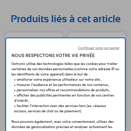
Produits liés à cet article
Continuer sans accepter
NOUS RESPECTONS VOTRE VIE PRIVÉE
Gotronic utilise des technologies telles que les cookies pour traiter
certaines de vos données personnelles (comme votre adresse IP ou
les identifiants de votre appareil) dans le but de :
• améliorer votre expérience utilisateur sur notre site ,
• mesurer l'audience et les performances de nos contenus ,
• personnaliser nos offres et recommandations de produits ,
• afficher des publicités pertinentes en fonction de vos centres
Jeu de cordons éco
d'intérêt ,
CC202
Jeu de 2 cordons CC320
• faciliter l'interaction avec des services tiers (ex. réseaux
sociaux, services de chat ou de paiement).
1,85 €
8,90 €
TTC
TTC
1,54 €
7,42 €
Code : 08728
Code : 08715
Nous pouvons également, avec votre consentement, utiliser des
HT
HT
données de géolocalisation précises et analyser activement les