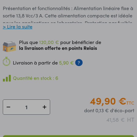
Présentation et fonctionnalités : Alimentation linéaire fixe à
sortie 13,8 Vcc/3 A. Cette alimentation compacte est idéale
pour les applications en laboratoire. Protection par fusible.
> Lire la suite
Protection contre les courts-circuits. Limitation de courant.
Connectique : Sorties sur douilles bananes de sécurité.
Plus que
120,00 €
pour bénéficier de
Contenu : - 1 x alimentation de laboratoire 13,8 Vcc/3 A - 1
la livraison offerte en points Relais
x cordon d'alimentation secteur Remarque : Livrée sans
cordons de connexion. Caractéristiques : ​Tension d’entrée :
Livraison à partir de
5,90 €
?
230 Vac Tension de sortie : 13.8 Vcc régulée Courant de
sortie : 3 A Ondulation : 100 mV Interrupteur marche-arrêt
Quantité en stock : 6
Dimensions : 110 x 190 x 80 mm Poids : 1,9 kg Référence
Velleman : FPS1303N
49,90 €
TTC
dont 0,13 € d'éco-part
HT
41,58 €