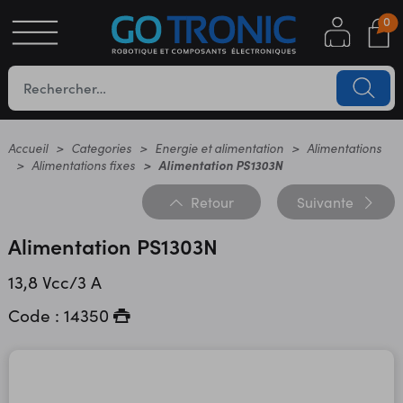
0
S
OTIQUE
UES
Accueil
Categories
Energie et alimentation
Alimentations
Alimentations fixes
Alimentation PS1303N
Retour
Suivante
Alimentation PS1303N
13,8 Vcc/3 A
Code : 14350
YC