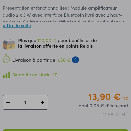
Présentation et fonctionnalités : Module amplificateur
audio 2 x 3 W avec interface Bluetooth livré avec 2 haut-
parleurs. Ce kit permet la diffusion d'un flux audio depuis
> Lire la suite
votre smartphone, tablette ou votre ordinateur.
Connectique : L'alimentation de ce module s'effectue via : -
Plus que
120,00 €
pour bénéficier de
un port USB Type-C (cordon et adaptateur secteur 1 A non
la livraison offerte en points Relais
inclus) - un accu LiPo 3,7 Vcc à connecter sur un port
JST (non inclus) L'accu LiPo se recharge automatique dès
Livraison à partir de
4,50 €
?
la connexion d'une source de tension sur le port USB Type-
C. Contenu : - 1 x amplificateur Bluetooth - 2 x haut-
Quantité en stock : 10
parleurs 3 W/4 Ω de 66 mm (avec cordon JST de 15 cm)
Remarque : L'adaptateur secteur vers USB, le cordon USB
Type-C et l'accu LiPo sont à prévoir séparement, voir
13,90 €
TTC
articles conseillés. Caractéristiques : Alimentation : - 5 Vcc
dont 0,05 € d'éco-part
via un cordon USB Type-C (alimentation 1 A à prévoir) - 3,7
Vcc via un accu LiPo (non inclus) Charge via USB Type-C
HT
11,58 €
Consommation : - en veille : 40 mA - en lecture : 410 mA
Inverseur marche-arrêt Dimensions de la carte