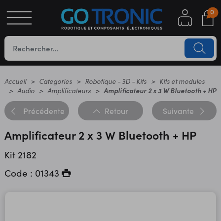
0
S
OTIQUE
UES
Accueil
Categories
Robotique - 3D - Kits
Kits et modules
Audio
Amplificateurs
Amplificateur 2 x 3 W Bluetooth + HP
Précédente
Retour
Suivante
Amplificateur 2 x 3 W Bluetooth + HP
Kit 2182
Code : 01343
YC