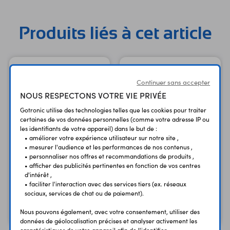
Produits liés à cet article
Continuer sans accepter
NOUS RESPECTONS VOTRE VIE PRIVÉE
Gotronic utilise des technologies telles que les cookies pour traiter
certaines de vos données personnelles (comme votre adresse IP ou
les identifiants de votre appareil) dans le but de :
• améliorer votre expérience utilisateur sur notre site ,
• mesurer l'audience et les performances de nos contenus ,
• personnaliser nos offres et recommandations de produits ,
Cordon 1 m USBC-1M
• afficher des publicités pertinentes en fonction de vos centres
Accu LiPo PR523450
USB A - USB type C -
d'intérêt ,
2.0 - M/M
3,7 Vcc - 1000 mAh
• faciliter l'interaction avec des services tiers (ex. réseaux
sociaux, services de chat ou de paiement).
4,30 €
9,90 €
TTC
TTC
3,58 €
8,25 €
Code : 49204
Code : 09742
Nous pouvons également, avec votre consentement, utiliser des
HT
HT
données de géolocalisation précises et analyser activement les