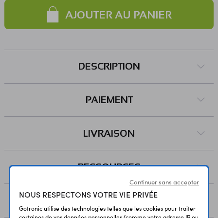
Référence Awox : Smart Light Color E14 Mesh
AJOUTER AU PANIER
DESCRIPTION
PAIEMENT
LIVRAISON
RESSOURCES
Continuer sans accepter
NOUS RESPECTONS VOTRE VIE PRIVÉE
AVIS
Gotronic utilise des technologies telles que les cookies pour traiter
certaines de vos données personnelles (comme votre adresse IP ou