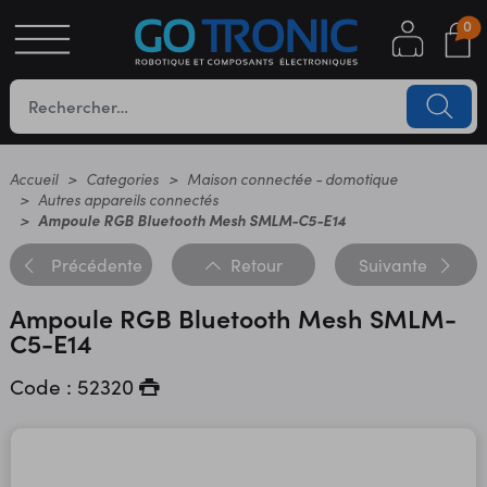
0
S
OTIQUE
UES
Accueil
Categories
Maison connectée - domotique
Autres appareils connectés
Ampoule RGB Bluetooth Mesh SMLM-C5-E14
Précédente
Retour
Suivante
Ampoule RGB Bluetooth Mesh SMLM-
C5-E14
Code : 52320
YC