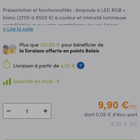
Présentation et fonctionnalités : Ampoule à LED RGB +
blanc (2700 à 6500 K) à couleur et intensité lumineuse
contrôlables avec votre smartphone via une liaison
> Lire la suite
Bluetooth Mesh. Le Bluetooth Mesh supporte des distances
jusqu'à 50 m et la création de groupe de 50 ampoules
Plus que
120,00 €
pour bénéficier de
maxi. Programmation et communication : Cette ampoule
la livraison offerte en points Relais
s'appaire à votre smartphone en Bluetooth via
l'application pour iOS et Android Awox SmartControl.
Livraison à partir de
4,50 €
?
Cette application permet la création de programmes
automatisés. Connectique : Cette ampoule s'enfiche dans
Quantité en stock : 6
un support E14 et s'alimente via le secteur. Caractéristiques
: Alimentation : 230 Vac Puissance : 5 W Puissance
équivalente : 40 W Consommation : 180 ° Culot : E14
9,90 €
TTC
Couleur : RGB (16 millions de couleurs) Angle de diffusion :
dont 0,05 € d'éco-part
180 ° Température de couleur : 2700 à 6500 K Longueur
d'onde : 400 lm Interface Bluetooth Mesh Portée : 50 m
HT
8,25 €
Application pour Android et iOS Durée de vie : 20000
heures Label énergétique : A+ Dimensions : Ø50 x 90 mm