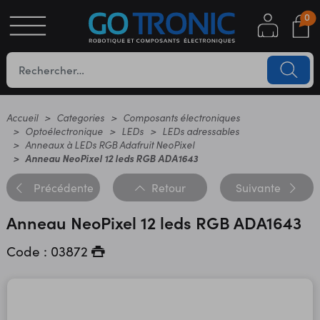
0
S
OTIQUE
UES
Accueil
Categories
Composants électroniques
Optoélectronique
LEDs
LEDs adressables
Anneaux à LEDs RGB Adafruit NeoPixel
Anneau NeoPixel 12 leds RGB ADA1643
Précédente
Retour
Suivante
Anneau NeoPixel 12 leds RGB ADA1643
Code : 03872
YC