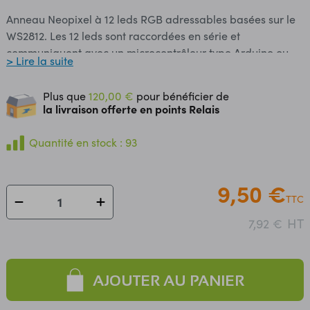
Anneau Neopixel à 12 leds RGB adressables basées sur le
WS2812. Les 12 leds sont raccordées en série et
communiquent avec un microcontrôleur type Arduino ou
> Lire la suite
compatible via une sortie série 1 broche. Possibilité de
raccorder plusieurs anneaux en série. Alimentation: 5 Vcc
Plus que
120,00 €
pour bénéficier de
Led + CI: WS2812 Consommation: 18 mA par led Diamètre:
la livraison offerte en points Relais
37 mm Hauteur: 3 mm Référence fabricant: 1643
Quantité en stock : 93
9,50 €
TTC
HT
7,92 €
AJOUTER AU PANIER