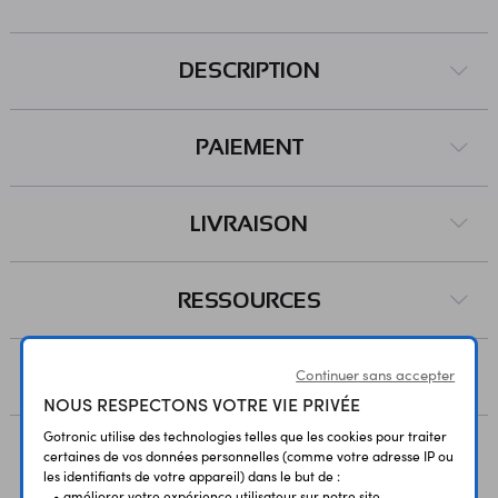
DESCRIPTION
PAIEMENT
LIVRAISON
RESSOURCES
AVIS
Continuer sans accepter
NOUS RESPECTONS VOTRE VIE PRIVÉE
Gotronic utilise des technologies telles que les cookies pour traiter
certaines de vos données personnelles (comme votre adresse IP ou
les identifiants de votre appareil) dans le but de :
Vous avez déja consulté
• améliorer votre expérience utilisateur sur notre site ,