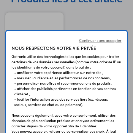
Continuer sans accepter
NOUS RESPECTONS VOTRE VIE PRIVÉE
Gotronic utilise des technologies telles que les cookies pour traiter
certaines de vos données personnelles (comme votre adresse IP ou
les identifiants de votre appareil) dans le but de :
Adaptateur uFL vers RP-
• améliorer votre expérience utilisateur sur notre site ,
• mesurer l'audience et les performances de nos contenus ,
SMA femelle
• personnaliser nos offres et recommandations de produits ,
150 mm
• afficher des publicités pertinentes en fonction de vos centres
d'intérêt ,
4,80 €
TTC
• faciliter l'interaction avec des services tiers (ex. réseaux
4,00 €
Code : 35260
HT
sociaux, services de chat ou de paiement).
Nous pouvons également, avec votre consentement, utiliser des
données de géolocalisation précises et analyser activement les
caractéristiques de votre appareil afin de l'identifier.
Vous avez déja consulté
Vous pouvez accepter, refuser ou personnaliser vos choix. À tout