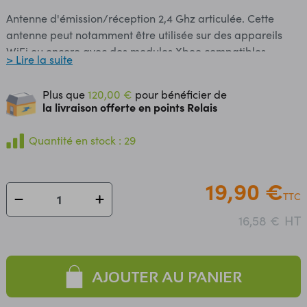
Antenne d'émission/réception 2,4 Ghz articulée. Cette
antenne peut notamment être utilisée sur des appareils
WiFi ou encore avec des modules Xbee compatibles.
> Lire la suite
Informations sur les connecteurs SMA. Inclinaison possible
jusqu'à à 90° Sortie: connecteur RP-SMA mâle Dimensions:
Plus que
120,00 €
pour bénéficier de
Ø13 x 205 mm Température d'utilisation: -30 à +75°C
la livraison offerte en points Relais
Quantité en stock : 29
19,90 €
TTC
HT
16,58 €
AJOUTER AU PANIER