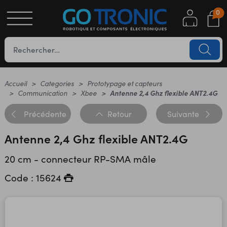
0
S
OTIQUE
UES
Accueil
Categories
Prototypage et capteurs
Communication
Xbee
Antenne 2,4 Ghz flexible ANT2.4G
Précédente
Retour
Suivante
Antenne 2,4 Ghz flexible ANT2.4G
20 cm - connecteur RP-SMA mâle
Code : 15624
YC