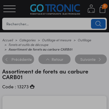
0
S
OTIQUE
UES
Accueil
Categories
Outillage et mesure
Outillage
Forets et outils de découpe
Assortiment de forets au carbure CARB01
Précédente
Retour
Suivante
Assortiment de forets au carbure
CARB01
Code : 13273
YC