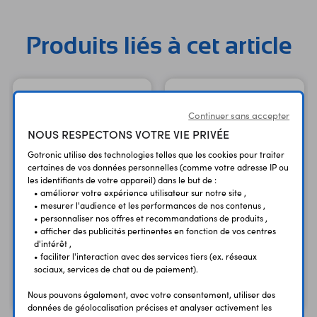
Produits liés à cet article
Continuer sans accepter
NOUS RESPECTONS VOTRE VIE PRIVÉE
Gotronic utilise des technologies telles que les cookies pour traiter
certaines de vos données personnelles (comme votre adresse IP ou
les identifiants de votre appareil) dans le but de :
• améliorer votre expérience utilisateur sur notre site ,
• mesurer l'audience et les performances de nos contenus ,
• personnaliser nos offres et recommandations de produits ,
Carte Raspberry Pi 4 B -
Carte Raspberry Pi 4 B -
• afficher des publicités pertinentes en fonction de vos centres
2 GB
4 GB
d'intérêt ,
Version 2 GB
Version 4 GB
• faciliter l'interaction avec des services tiers (ex. réseaux
sociaux, services de chat ou de paiement).
69,90 €
119,50 €
TTC
TTC
58,25 €
99,58 €
Code : 36437
Code : 36418
Nous pouvons également, avec votre consentement, utiliser des
HT
HT
données de géolocalisation précises et analyser activement les