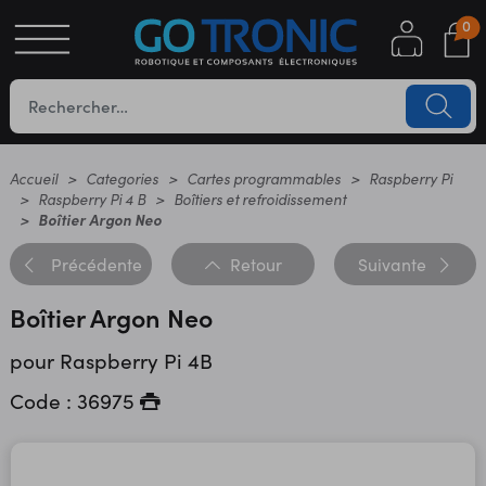
0
S
OTIQUE
UES
Accueil
Categories
Cartes programmables
Raspberry Pi
Raspberry Pi 4 B
Boîtiers et refroidissement
Boîtier Argon Neo
Précédente
Retour
Suivante
Boîtier Argon Neo
pour Raspberry Pi 4B
YC
Code : 36975