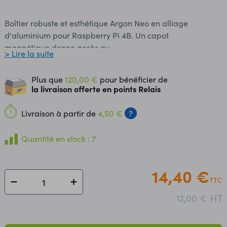
Boîtier robuste et esthétique Argon Neo en alliage
d'aluminium pour Raspberry Pi 4B. Un capot
magnétique donne accès au
> Lire la suite
port GPIO, aux connecteurs MIPI CSI pour caméra
et MIPI-DSI pour afficheur. Le brochage GPIO est
Plus que
120,00 €
pour bénéficier de
entièrement sérigraphié sur la partie interne du coffret
la livraison offerte en points Relais
facilitant l'identification des broches. La partie interne du
coffret comporte une empreinte prévue pour enficher une
Livraison à partir de
4,50 €
?
caméra compatible Raspberry Pi. La conception de ce
boîtier permet une excellente dissipation thermique
Quantité en stock : 7
passive des composants de la carte Raspberry
Pi. Ce coffret est compatible avec le HAT ventilateur Argon
Fan. Livré avec adhésifs thermiques
14,40 €
TTC
et visserie nécessaire au montage. Caractéristiques:
Matériau: alliage d'aluminium Compatibilité: Raspberry Pi
HT
12,00 €
4B uniquement Dimensions: 95,3 x 71,5 x 27,5 mm
Référence Argon40: Argon NEO