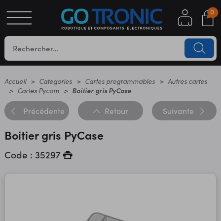
0
S
OTIQUE
UES
Accueil
Categories
Cartes programmables
Autres cartes
Cartes Pycom
Boitier gris PyCase
Précédente
Retour
Suivante
Boitier gris PyCase
Code : 35297
YC