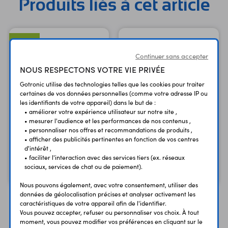
Produits liés à cet article
NEW
Continuer sans accepter
NOUS RESPECTONS VOTRE VIE PRIVÉE
Gotronic utilise des technologies telles que les cookies pour traiter
certaines de vos données personnelles (comme votre adresse IP ou
les identifiants de votre appareil) dans le but de :
• améliorer votre expérience utilisateur sur notre site ,
• mesurer l'audience et les performances de nos contenus ,
• personnaliser nos offres et recommandations de produits ,
• afficher des publicités pertinentes en fonction de vos centres
Carte Walter ESP32-S3
Module Pysense 2.0
d'intérêt ,
• faciliter l'interaction avec des services tiers (ex. réseaux
74,90 €
34,50 €
TTC
TTC
sociaux, services de chat ou de paiement).
62,42 €
28,75 €
Code : 38938
Code : 36867
HT
HT
Nous pouvons également, avec votre consentement, utiliser des
données de géolocalisation précises et analyser activement les
caractéristiques de votre appareil afin de l'identifier.
Vous pouvez accepter, refuser ou personnaliser vos choix. À tout
moment, vous pouvez modifier vos préférences en cliquant sur le