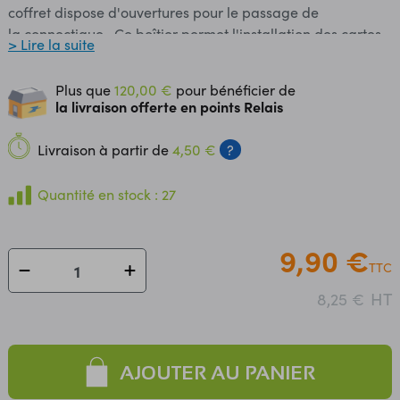
coffret dispose d'ouvertures pour le passage de
la connectique. Ce boîtier permet l'installation des cartes
> Lire la suite
Walter, LoPy, WiPy, FiPy, SiPy ou GPy avec carte
d'extension, batterie LiPo et kit antenne. Dimensions: 65 x
Plus que
120,00 €
pour bénéficier de
77 x 29 mm Poids: 50 g Livrable jusqu'à épuisement du
la livraison offerte en points Relais
stock
Livraison à partir de
4,50 €
?
Quantité en stock : 27
9,90 €
TTC
HT
8,25 €
AJOUTER AU PANIER