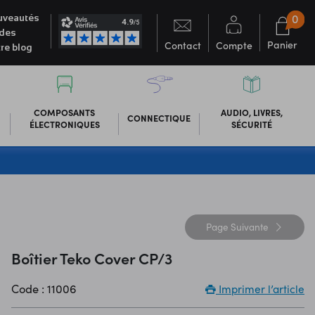
0
veautés
des
Panier
Contact
Compte
re blog
COMPOSANTS
AUDIO, LIVRES,
CONNECTIQUE
ÉLECTRONIQUES
SÉCURITÉ
Page
Suivante
Boîtier Teko Cover CP/3
Code : 11006
Imprimer l’article