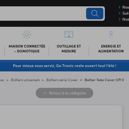
Nou
Sol
Not
-
MAISON CONNECTÉE
OUTILLAGE ET
ENERGIE ET
- DOMOTIQUE
MESURE
ALIMENTATION
Pour mieux vous servir, Go Tronic reste ouvert tout l'été !
res
Boîtiers universels
Boîtiers série Cover
Boîtier Teko Cover CP/3
Retour
à la catégorie