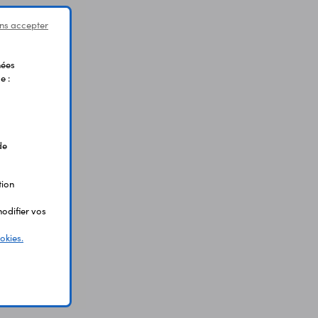
ns accepter
nées
e :
de
tion
odifier vos
okies.