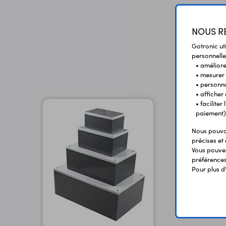
NOUS RE
Gotronic ut
personnelle
• améliorer
• mesurer 
• personna
• afficher
• facilite
paiement)
Nous pouvon
précises et 
Vous pouvez
préférences 
Pour plus d