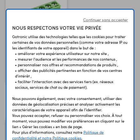
Continuer sans accepter
NOUS RESPECTONS VOTRE VIE PRIVÉE
Gotronic utilise des technologies telles que les cookies pour traiter
certaines de vos données personnelles (comme votre adresse IP ou
les identifiants de votre appareil) dans le but de :
Bornier femelle PA256/6
• améliorer votre expérience utilisateur sur notre site ,
6 contacts - 5,08 mm
• mesurer l'audience et les performances de nos contenus ,
• personnaliser nos offres et recommandations de produits ,
3,20 €
TTC
• afficher des publicités pertinentes en fonction de vos centres
2,67 €
Code : 09832
d'intérêt ,
HT
• faciliter l'interaction avec des services tiers (ex. réseaux
sociaux, services de chat ou de paiement).
Nous pouvons également, avec votre consentement, utiliser des
Vous avez déja consulté
données de géolocalisation précises et analyser activement les
caractéristiques de votre appareil afin de l'identifier.
Vous pouvez accepter, refuser ou personnaliser vos choix. À tout
moment, vous pouvez modifier vos préférences en cliquant sur le
lien « Gérer les cookies » en bas de page.
Pour plus d'informations, consultez notre
Politique de
confidentialité et notre Politique cookies.