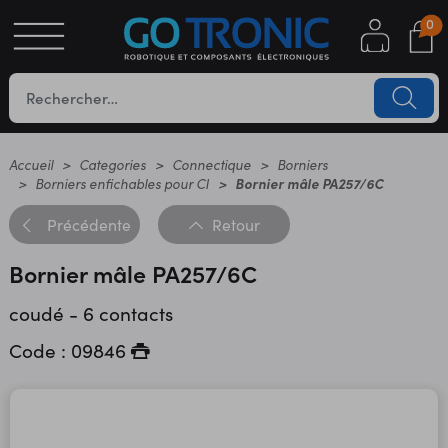
0
S
OTIQUE
UES
Accueil
Categories
Connectique
Borniers
Borniers enfichables pour CI
Bornier mâle PA257/6C
Précédente
Retour
Bornier mâle PA257/6C
coudé - 6 contacts
Code : 09846
YC