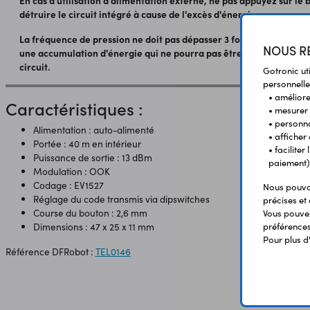
En cas d'utilisation d'alimentation externe, ne pas appuyez sur le 
détruire le circuit intégré à cause de l'excès d'énergie.
La fréquence de pression ne doit pas dépasser 3 fois/s. Une pressi
NOUS RE
une accumulation d'énergie qui ne pourra pas être consommée à te
circuit.
Gotronic ut
personnelle
• améliorer
Caractéristiques :
• mesurer 
• personna
Alimentation : auto-alimenté
• afficher
Portée : 40 m en intérieur
• facilite
Puissance de sortie : 13 dBm
paiement)
Modulation : OOK
Codage : EV1527
Nous pouvon
Réglage du code transmis via dipswitches
précises et 
Course du bouton : 2,6 mm
Vous pouvez
préférences 
Dimensions : 47 x 25 x 11 mm
Pour plus d
Référence DFRobot :
TEL0146