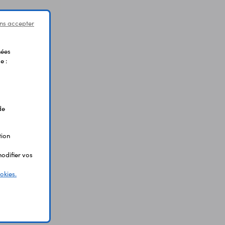
ns accepter
nées
e :
de
tion
odifier vos
okies.