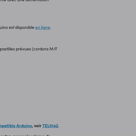
uino est disponible
en ligne
.
 2 pastilles prévues (cordons M/F
patible Arduino
, voir
TEL0142
.