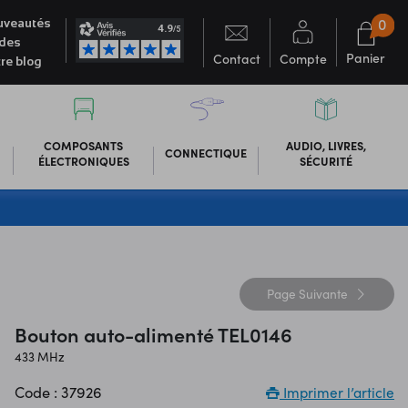
0
veautés
des
Panier
Contact
Compte
re blog
COMPOSANTS
AUDIO, LIVRES,
CONNECTIQUE
ÉLECTRONIQUES
SÉCURITÉ
Page
Suivante
Bouton auto-alimenté TEL0146
433 MHz
Code : 37926
Imprimer l’article