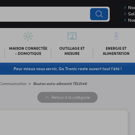
Nou
Sol
Not
-
MAISON CONNECTÉE
OUTILLAGE ET
ENERGIE ET
- DOMOTIQUE
MESURE
ALIMENTATION
Pour mieux vous servir, Go Tronic reste ouvert tout l'été !
Communication
Bouton auto-alimenté TEL0146
Retour
à la catégorie