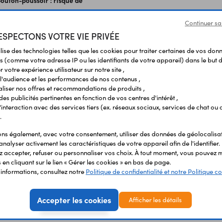
bouton-poussoir : risque de
Continuer sa
on rapide et continue entraînera
SPECTONS VOTRE VIE PRIVÉE
mps et finira par bruler le
ilise des technologies telles que les cookies pour traiter certaines de vos don
s (comme votre adresse IP ou les identifiants de votre appareil) dans le but d
 votre expérience utilisateur sur notre site ,
l'audience et les performances de nos contenus ,
liser nos offres et recommandations de produits ,
 des publicités pertinentes en fonction de vos centres d'intérêt ,
r l'interaction avec des services tiers (ex. réseaux sociaux, services de chat ou 
.
s également, avec votre consentement, utiliser des données de géolocalisa
analyser activement les caractéristiques de votre appareil afin de l'identifier.
 accepter, refuser ou personnaliser vos choix. À tout moment, vous pouvez m
en cliquant sur le lien « Gérer les cookies » en bas de page.
'informations, consultez notre
Politique de confidentialité et notre Politique co
Accepter les cookies
Afficher les détails