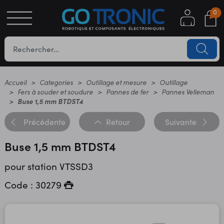
0
S
OTIQUE
UES
Accueil
Categories
Outillage et mesure
Outillage
Fers à souder et soudure
Pannes de fer
Pannes Velleman
Buse 1,5 mm BTDST4
Précédente
Retour
Suivante
Buse 1,5 mm BTDST4
pour station VTSSD3
YC
Code : 30279