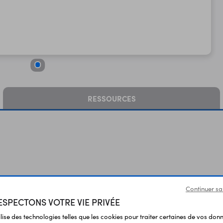
RESSOURCES
Continuer sa
SPECTONS VOTRE VIE PRIVÉE
Vous avez déja consulté
ilise des technologies telles que les cookies pour traiter certaines de vos don