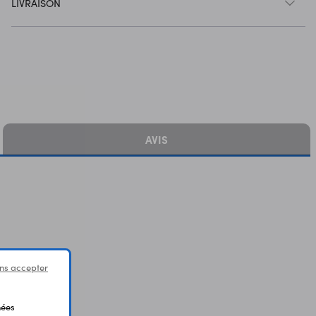
LIVRAISON
AVIS
ns accepter
nées