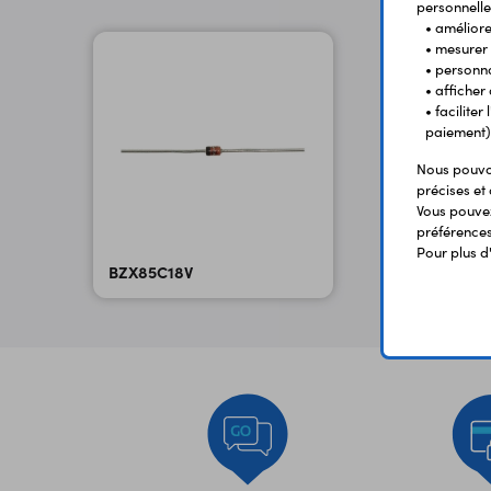
personnelle
• améliorer
• mesurer 
• personna
• afficher
• facilite
paiement)
Nous pouvon
précises et 
Vous pouvez
préférences 
Pour plus d
BZX85C18V