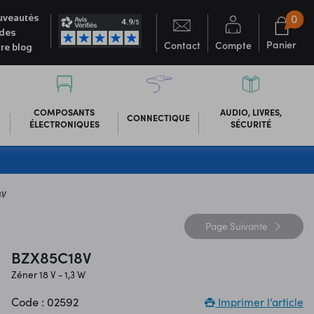
0
veautés
des
Panier
Contact
Compte
re blog
COMPOSANTS
AUDIO, LIVRES,
CONNECTIQUE
ÉLECTRONIQUES
SÉCURITÉ
8V
Page
Suivante
BZX85C18V
Zéner 18 V - 1,3 W
Code : 02592
Imprimer l’article