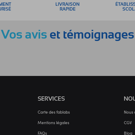
EMENT
LIVRAISON
ÉTABLIS
URISÉ
RAPIDE
SCOL
Vos avis
et témoignages
SERVICES
NOU
Carte des fablabs
Nous 
Mentions légales
CGV
FAQs
Blog