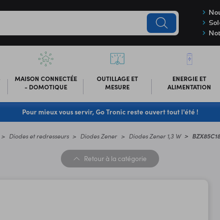
Nou
Sol
Not
-
MAISON CONNECTÉE
OUTILLAGE ET
ENERGIE ET
- DOMOTIQUE
MESURE
ALIMENTATION
Pour mieux vous servir, Go Tronic reste ouvert tout l'été !
Diodes et redresseurs
Diodes Zener
Diodes Zener 1,3 W
BZX85C1
Retour
à la catégorie