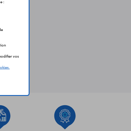
e :
de
tion
odifier vos
okies.