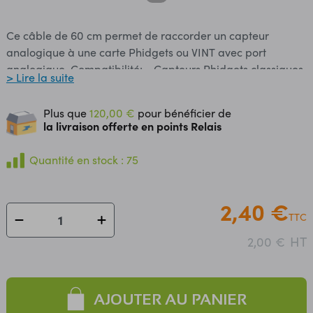
Ce câble de 60 cm permet de raccorder un capteur
analogique à une carte Phidgets ou VINT avec port
analogique. Compatibilité: - Capteurs Phidgets classiques
> Lire la suite
et VINT analogiques. - HUBs VINT: HUB0000, HUB5000
et SBC3003. - Cartes Phidgets 1019, 1073, 1203, etc.
Plus que
120,00 €
pour bénéficier de
la livraison offerte en points Relais
Quantité en stock : 75
2,40 €
TTC
HT
2,00 €
AJOUTER AU PANIER