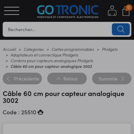
0
S
OTIQUE
UES
Accueil
Categories
Cartes programmables
Phidgets
Adaptateurs et connectique Phidgets
Cordons pour capteurs analogiques Phidgets
Câble 60 cm pour capteur analogique 3002
Précédente
Retour
Suivante
Câble 60 cm pour capteur analogique
3002
YC
Code : 25510