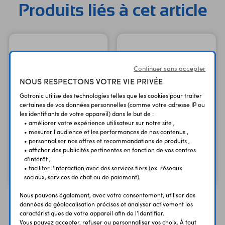
Produits liés à cet article
Continuer sans accepter
NOUS RESPECTONS VOTRE VIE PRIVÉE
Gotronic utilise des technologies telles que les cookies pour traiter
certaines de vos données personnelles (comme votre adresse IP ou
les identifiants de votre appareil) dans le but de :
• améliorer votre expérience utilisateur sur notre site ,
• mesurer l'audience et les performances de nos contenus ,
Interface 8/8/8 + hub
Interface 8/8/8 + hub
• personnaliser nos offres et recommandations de produits ,
1019
SBC1073
• afficher des publicités pertinentes en fonction de vos centres
d'intérêt ,
137,50 €
170,45 €
TTC
TTC
• faciliter l'interaction avec des services tiers (ex. réseaux
114,58 €
142,04 €
Code : 25444
Code : 25445
HT
HT
sociaux, services de chat ou de paiement).
Nous pouvons également, avec votre consentement, utiliser des
données de géolocalisation précises et analyser activement les
caractéristiques de votre appareil afin de l'identifier.
Vous pouvez accepter, refuser ou personnaliser vos choix. À tout