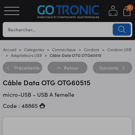
0
S
OTIQUE
UES
Accueil
Categories
Connectique
Cordons
Cordons USB
Adaptateurs USB
Câble Data OTG OTG60515
Précédente
Retour
Suivante
Câble Data OTG OTG60515
micro-USB - USB A femelle
Code : 48865
YC