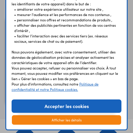
Vous avez déja consulté
les identifiants de votre appareil) dans le but de :
• améliorer votre expérience utilisateur sur notre site ,
• mesurer l'audience et les performances de nos contenus ,
• personnaliser nos offres et recommandations de produits ,
• afficher des publicités pertinentes en fonction de vos centres
d'intérêt ,
• faciliter l'interaction avec des services tiers (ex. réseaux
sociaux, services de chat ou de paiement).
Nous pouvons également, avec votre consentement, utiliser des
données de géolocalisation précises et analyser activement les
caractéristiques de votre appareil afin de l'identifier.
Vous pouvez accepter, refuser ou personnaliser vos choix. À tout
moment, vous pouvez modifier vos préférences en cliquant sur le
Câble Data OTG
lien « Gérer les cookies » en bas de page.
OTG60515
Pour plus d'informations, consultez notre
Politique de
confidentialité et notre Politique cookies.
micro-USB - USB A
femelle
Accepter les cookies
Afficher les détails