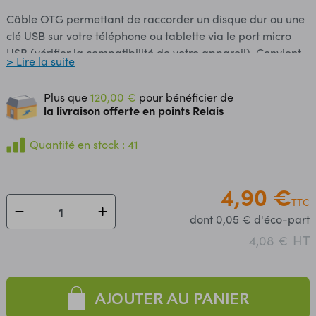
Câble OTG permettant de raccorder un disque dur ou une
clé USB sur votre téléphone ou tablette via le port micro
USB (vérifier la compatibilité de votre appareil). Convient
> Lire la suite
également pour raccorder un clavier ou une souris USB sur
votre appareil. Longueur du cordon: 20 cm USB 2.0
Plus que
120,00 €
pour bénéficier de
la livraison offerte en points Relais
Quantité en stock : 41
4,90 €
TTC
dont 0,05 € d'éco-part
HT
4,08 €
AJOUTER AU PANIER